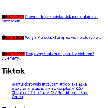
lip 12, 2026
Prawda do przecinka. Jak manipuluje się
katolickim...
lip 11, 2026
Wołyń. Prawda, której nie wolno złożyć w...
lip 10, 2026
Tragiczny realizm czy pakt z diabłem?
Dylematy...
Tiktok
@arturdbrowski
#czytam
#dobraksiążka
#czytanie
#biblioteka
#książka
♬ K.G.F
Chapter 2 Title Track (SV Rendition) - Suraj
Verma