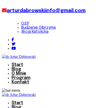
arturdabrowskiinfo@gmail.com
O.S.P
Budzenie Olbrzyma
Akcja Katolicka
Start
Blog
O Mnie
Program
Kontakt
Start
Blog