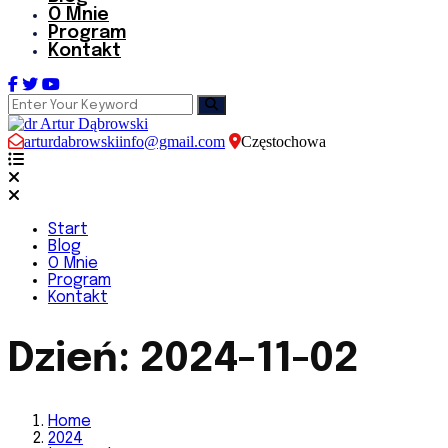
O Mnie
Program
Kontakt
arturdabrowskiinfo@gmail.com
Częstochowa
Start
Blog
O Mnie
Program
Kontakt
Dzień:
2024-11-02
Home
2024