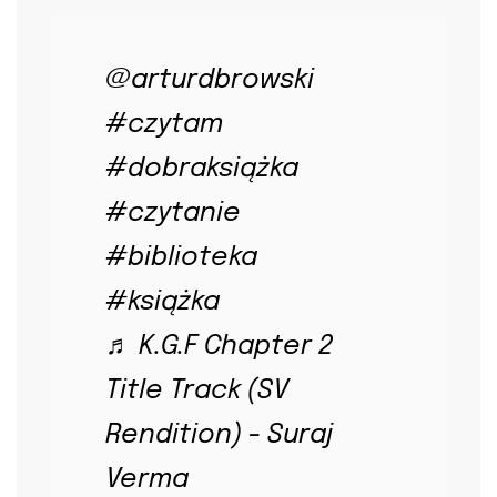
@arturdbrowski
#czytam
#dobraksiążka
#czytanie
#biblioteka
#książka
♬ K.G.F Chapter 2
Title Track (SV
Rendition) - Suraj
Verma