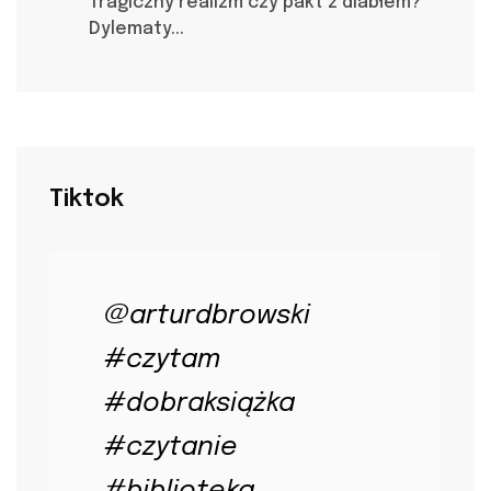
Tragiczny realizm czy pakt z diabłem?
Dylematy...
Tiktok
@arturdbrowski
#czytam
#dobraksiążka
#czytanie