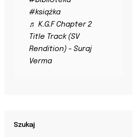
#biblioteka
#książka
♬ K.G.F Chapter 2
Title Track (SV
Rendition) - Suraj
Verma
Szukaj