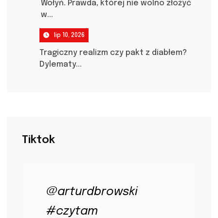
Wołyń. Prawda, której nie wolno złożyć
w...
lip 10, 2026
Tragiczny realizm czy pakt z diabłem?
Dylematy...
Tiktok
@arturdbrowski
#czytam