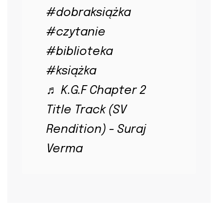
#dobraksiążka
#czytanie
#biblioteka
#książka
♬ K.G.F Chapter 2
Title Track (SV
Rendition) - Suraj
Verma