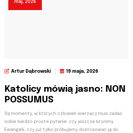
maj, 2026
Artur Dąbrowski
19 maja, 2026
Katolicy mówią jasno: NON
POSSUMUS
Są momenty, w których człowiek wierzący musi zadać
sobie bardzo proste pytanie: czy jeszcze bronimy
Ewangelii, czy już tylko próbujemy dostosować ją do