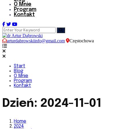
O Mnie
Program
Kontakt
arturdabrowskiinfo@gmail.com
Częstochowa
Start
Blog
O Mnie
Program
Kontakt
Dzień:
2024-11-01
Home
2024