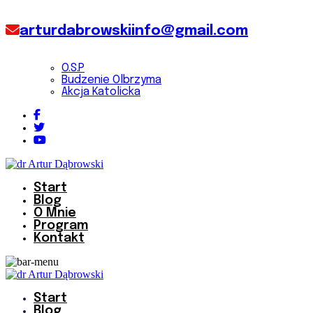
arturdabrowskiinfo@gmail.com
O.S.P
Budzenie Olbrzyma
Akcja Katolicka
Start
Blog
O Mnie
Program
Kontakt
Start
Blog