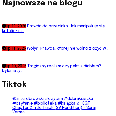
Najnowsze na blogu
lip 12, 2026
Prawda do przecinka. Jak manipuluje się
katolickim...
lip 11, 2026
Wołyń. Prawda, której nie wolno złożyć w...
lip 10, 2026
Tragiczny realizm czy pakt z diabłem?
Dylematy...
Tiktok
@arturdbrowski
#czytam
#dobraksiążka
#czytanie
#biblioteka
#książka
♬ K.G.F
Chapter 2 Title Track (SV Rendition) - Suraj
Verma