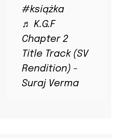
#książka
♬ K.G.F
Chapter 2
Title Track (SV
Rendition) -
Suraj Verma