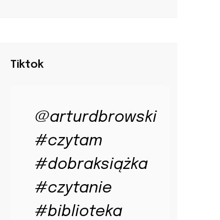
Tiktok
@arturdbrowski
#czytam
#dobraksiążka
#czytanie
#biblioteka