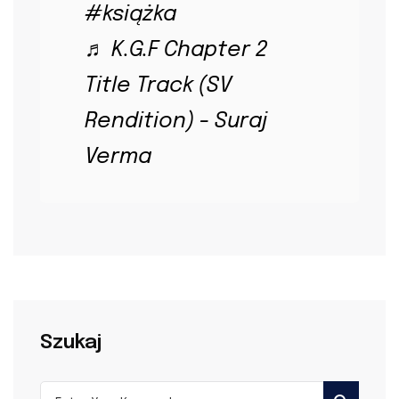
#książka
♬ K.G.F Chapter 2
Title Track (SV
Rendition) - Suraj
Verma
Szukaj