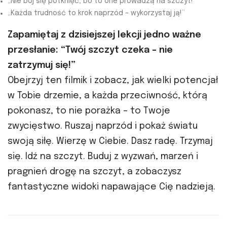
„Nie bój się potknięć, bo to one prowadzą na szczyt!”
„Każda trudność to krok naprzód – wykorzystaj ją!”
Zapamiętaj z dzisiejszej lekcji jedno ważne
przesłanie: “Twój szczyt czeka – nie
zatrzymuj się!”
Obejrzyj ten filmik i zobacz, jak wielki potencjał
w Tobie drzemie, a każda przeciwność, którą
pokonasz, to nie porażka – to Twoje
zwycięstwo. Ruszaj naprzód i pokaż światu
swoją siłę. Wierzę w Ciebie. Dasz radę. Trzymaj
się. Idź na szczyt. Buduj z wyzwań, marzeń i
pragnień drogę na szczyt, a zobaczysz
fantastyczne widoki napawające Cię nadzieją.