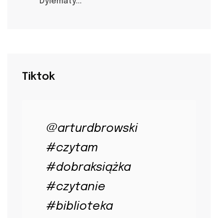
Dylematy...
Tiktok
@arturdbrowski
#czytam
#dobraksiążka
#czytanie
#biblioteka