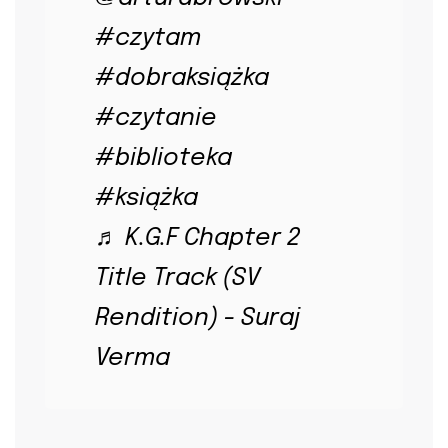
#czytam
#dobraksiążka
#czytanie
#biblioteka
#książka
♬ K.G.F Chapter 2
Title Track (SV
Rendition) - Suraj
Verma