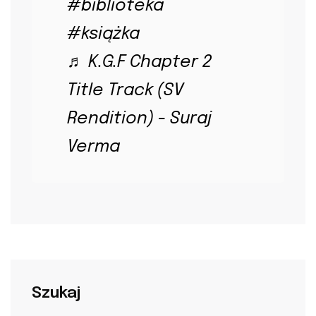
#biblioteka
#książka
♬ K.G.F Chapter 2
Title Track (SV
Rendition) - Suraj
Verma
Szukaj