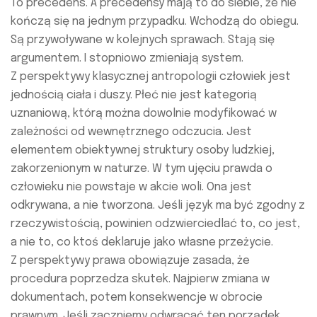
To precedens. A precedensy mają to do siebie, że nie
kończą się na jednym przypadku. Wchodzą do obiegu.
Są przywoływane w kolejnych sprawach. Stają się
argumentem. I stopniowo zmieniają system.
Z perspektywy klasycznej antropologii człowiek jest
jednością ciała i duszy. Płeć nie jest kategorią
uznaniową, którą można dowolnie modyfikować w
zależności od wewnętrznego odczucia. Jest
elementem obiektywnej struktury osoby ludzkiej,
zakorzenionym w naturze. W tym ujęciu prawda o
człowieku nie powstaje w akcie woli. Ona jest
odkrywana, a nie tworzona. Jeśli język ma być zgodny z
rzeczywistością, powinien odzwierciedlać to, co jest,
a nie to, co ktoś deklaruje jako własne przeżycie.
Z perspektywy prawa obowiązuje zasada, że
procedura poprzedza skutek. Najpierw zmiana w
dokumentach, potem konsekwencje w obrocie
prawnym. Jeśli zaczniemy odwracać ten porządek,