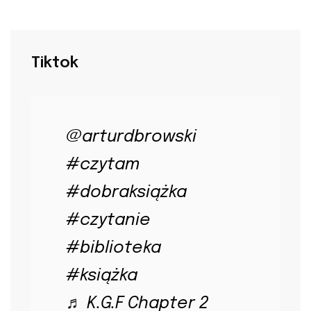
Tiktok
@arturdbrowski
#czytam
#dobraksiążka
#czytanie
#biblioteka
#książka
♬ K.G.F Chapter 2