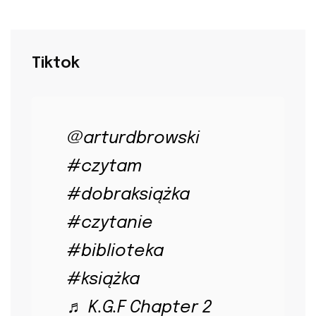
Tiktok
@arturdbrowski
#czytam
#dobraksiążka
#czytanie
#biblioteka
#książka
♬ K.G.F Chapter 2