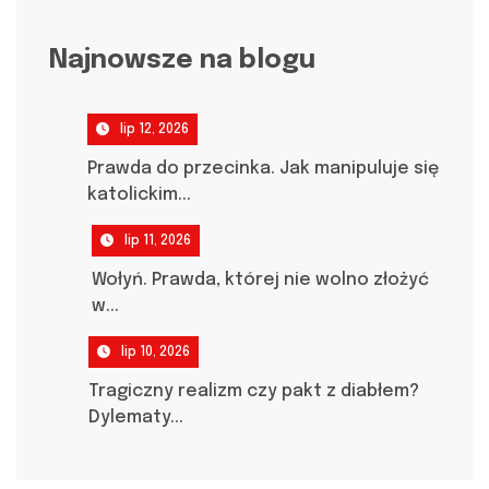
Najnowsze na blogu
lip 12, 2026
Prawda do przecinka. Jak manipuluje się
katolickim...
lip 11, 2026
Wołyń. Prawda, której nie wolno złożyć
w...
lip 10, 2026
Tragiczny realizm czy pakt z diabłem?
Dylematy...