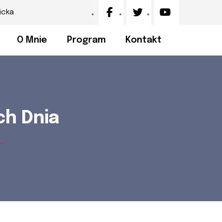
icka
O Mnie
Program
Kontakt
ch Dnia
.