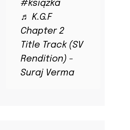
#książka
♬ K.G.F
Chapter 2
Title Track (SV
Rendition) -
Suraj Verma