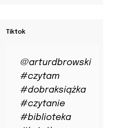
Tiktok
@arturdbrowski
#czytam
#dobraksiążka
#czytanie
#biblioteka