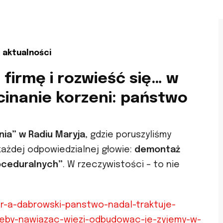
aktualności
firmę i rozwieść się… w
inanie korzeni: państwo
nia” w Radiu Maryja
, gdzie poruszyliśmy
każdej odpowiedzialnej głowie:
demontaż
oceduralnych”
. W rzeczywistości – to nie
dr-a-dabrowski-panstwo-nadal-traktuje-
-zeby-nawiazac-wiezi-odbudowac-je-zyjemy-w-