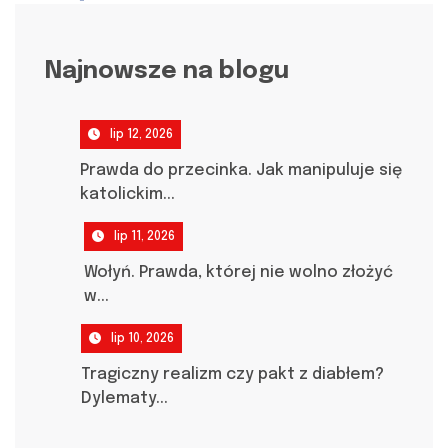
Najnowsze na blogu
lip 12, 2026
Prawda do przecinka. Jak manipuluje się
katolickim...
lip 11, 2026
Wołyń. Prawda, której nie wolno złożyć
w...
lip 10, 2026
Tragiczny realizm czy pakt z diabłem?
Dylematy...