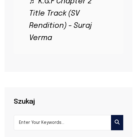
♬ K.G.F Chapter 2
Title Track (SV
Rendition) - Suraj
Verma
Szukaj