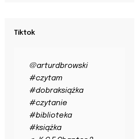
Tiktok
@arturdbrowski
#czytam
#dobraksiążka
#czytanie
#biblioteka
#książka