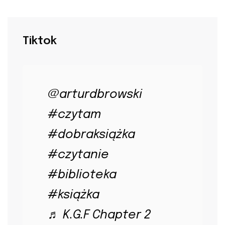
Tiktok
@arturdbrowski
#czytam
#dobraksiążka
#czytanie
#biblioteka
#książka
♬ K.G.F Chapter 2