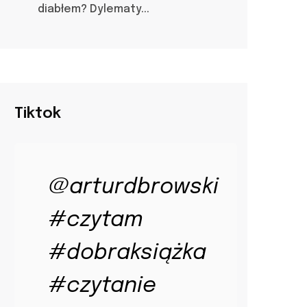
diabłem? Dylematy...
Tiktok
@arturdbrowski
#czytam
#dobraksiążka
#czytanie