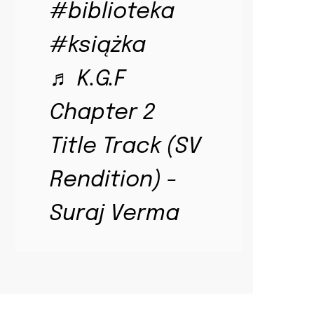
#biblioteka
#książka
♬ K.G.F
Chapter 2
Title Track (SV
Rendition) -
Suraj Verma