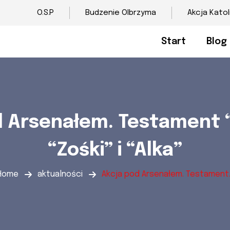
O.S.P
Budzenie Olbrzyma
Akcja Katol
Start
Blog
d Arsenałem. Testament 
“Zośki” i “Alka”
Home
aktualności
Akcja pod Arsenałem. Testament..