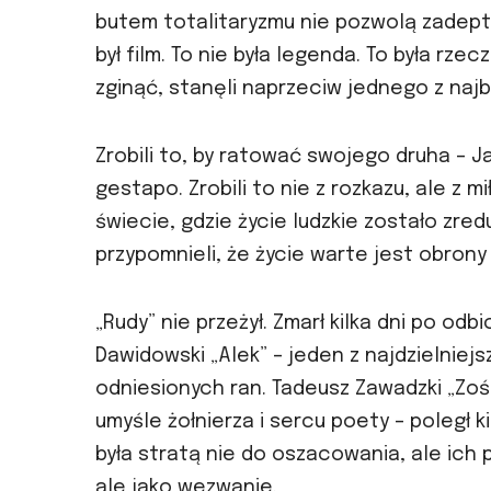
butem totalitaryzmu nie pozwolą zadeptać
był film. To nie była legenda. To była rze
zginąć, stanęli naprzeciw jednego z najb
Zrobili to, by ratować swojego druha – 
gestapo. Zrobili to nie z rozkazu, ale z m
świecie, gdzie życie ludzkie zostało zr
przypomnieli, że życie warte jest obron
„Rudy” nie przeżył. Zmarł kilka dni po odb
Dawidowski „Alek” – jeden z najdzielniej
odniesionych ran. Tadeusz Zawadzki „Zośk
umyśle żołnierza i sercu poety – poległ k
była stratą nie do oszacowania, ale ich 
ale jako wezwanie.