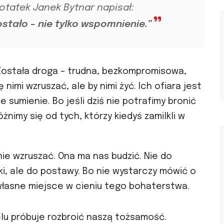
otatek Janek Bytnar napisał:
stało – nie tylko wspomnienie.”
. Została droga – trudna, bezkompromisowa,
ę nimi wzruszać, ale by nimi żyć. Ich ofiara jest
e sumienie. Bo jeśli dziś nie potrafimy bronić
nimy się od tych, którzy kiedyś zamilkli w
ynie wzruszać. Ona ma nas budzić. Nie do
ki, ale do postawy. Bo nie wystarczy mówić o
własne miejsce w cieniu tego bohaterstwa.
ielu próbuje rozbroić naszą tożsamość.