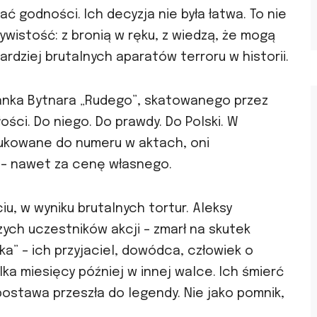
 godności. Ich decyzja nie była łatwa. To nie
czywistość: z bronią w ręku, z wiedzą, że mogą
ardziej brutalnych aparatów terroru w historii.
Janka Bytnara „Rudego”, skatowanego przez
iłości. Do niego. Do prawdy. Do Polski. W
edukowane do numeru w aktach, oni
y – nawet za cenę własnego.
iciu, w wyniku brutalnych tortur. Aleksy
szych uczestników akcji – zmarł na skutek
a” – ich przyjaciel, dowódca, człowiek o
ilka miesięcy później w innej walce. Ich śmierć
postawa przeszła do legendy. Nie jako pomnik,