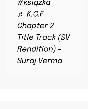
#książka
♬ K.G.F
Chapter 2
Title Track (SV
Rendition) -
Suraj Verma