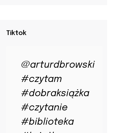
Tiktok
@arturdbrowski
#czytam
#dobraksiążka
#czytanie
#biblioteka