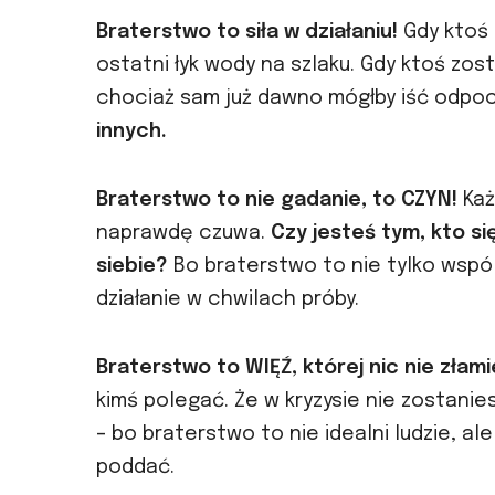
Braterstwo to siła w działaniu!
Gdy ktoś 
ostatni łyk wody na szlaku. Gdy ktoś zo
chociaż sam już dawno mógłby iść odpo
innych.
Braterstwo to nie gadanie, to CZYN!
Każ
naprawdę czuwa.
Czy jesteś tym, kto si
siebie?
Bo braterstwo to nie tylko wspó
działanie w chwilach próby.
Braterstwo to WIĘŹ, której nic nie złami
kimś polegać. Że w kryzysie nie zostanie
– bo braterstwo to nie idealni ludzie, al
poddać.