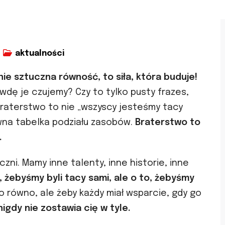
aktualności
nie sztuczna równość, to siła, która buduje!
wdę je czujemy? Czy to tylko pusty frazes,
 braterstwo to nie „wszyscy jesteśmy tacy
wna tabelka podziału zasobów.
Braterstwo to
.
zni. Mamy inne talenty, inne historie, inne
, żebyśmy byli tacy sami, ale o to, żebyśmy
o równo, ale żeby każdy miał wsparcie, gdy go
igdy nie zostawia cię w tyle.