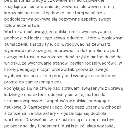
pewną formą pracy z człowiekiem i nad człowiekiem,
znajdującym się w stanie dojrzewania, ale pewną formą
kroczenia po ciernistej drodze, na której wspólnie z
podopiecznym odkrywa się pozytywne aspekty swego
człowieczeństwa.
Warto zwrócić uwagę, że polski termin: wychowywanie,
pochodzi od łacińskiego słowa: educere, które w dosłownym
tłumaczeniu znaczy tyle, co: wydobywać na zewnątrz,
wyprowadzać z czegoś, poprowadzić dokądś. Biorąc pod
uwagę ostatnie stwierdzenie, dość szybko można dojść do
wniosku, że wychowanie stanowi pewien rodzaj wędrówki, w
której pedagog, niczym przewodnik, prowadzi swego
wychowanka przez trud pracy nad własnym charakterem,
prosto do zamierzonego celu.
Pochylając się na chwilę nad sprawami związanymi z uprawą
ludzkiego charakteru, odnieśmy się w tej materii do
skromnej wypowiedzi współtwórcy polskiej pedagogiki
naukowej B. Nawroczyńskiego. Otóż nasz uczony, wychodził
z założenia, że charaktery -„krystalizują się dookoła
wartości”. Oczywiście, w tak subtelnej materii, musi być
położony solidny fundament. Musi istnieć jakaś wartość,