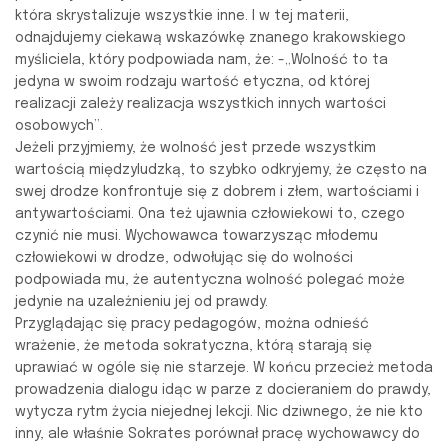
która skrystalizuje wszystkie inne. I w tej materii,
odnajdujemy ciekawą wskazówkę znanego krakowskiego
myśliciela, który podpowiada nam, że: -„Wolność to ta
jedyna w swoim rodzaju wartość etyczna, od której
realizacji zależy realizacja wszystkich innych wartości
osobowych”.
Jeżeli przyjmiemy, że wolność jest przede wszystkim
wartością międzyludzką, to szybko odkryjemy, że często na
swej drodze konfrontuje się z dobrem i złem, wartościami i
antywartościami. Ona też ujawnia człowiekowi to, czego
czynić nie musi. Wychowawca towarzysząc młodemu
człowiekowi w drodze, odwołując się do wolności
podpowiada mu, że autentyczna wolność polegać może
jedynie na uzależnieniu jej od prawdy.
Przyglądając się pracy pedagogów, można odnieść
wrażenie, że metoda sokratyczna, którą starają się
uprawiać w ogóle się nie starzeje. W końcu przecież metoda
prowadzenia dialogu idąc w parze z docieraniem do prawdy,
wytycza rytm życia niejednej lekcji. Nic dziwnego, że nie kto
inny, ale właśnie Sokrates porównał pracę wychowawcy do