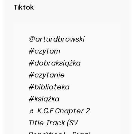
Tiktok
@arturdbrowski
#czytam
#dobraksiążka
#czytanie
#biblioteka
#książka
♬ K.G.F Chapter 2
Title Track (SV