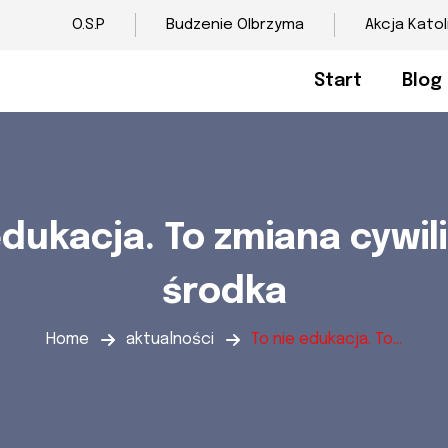
O.S.P
Budzenie Olbrzyma
Akcja Katol
Start
Blog
edukacja. To zmiana cywili
środka
Home
aktualności
To nie edukacja. To...