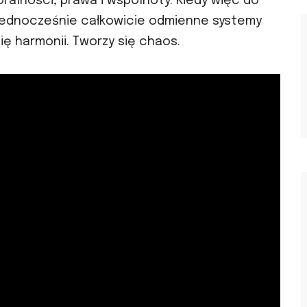
ralności, prawa i wspólnoty. Kiedy więc do
 jednocześnie całkowicie odmienne systemy
ię harmonii. Tworzy się chaos.