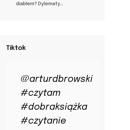
diabłem? Dylematy...
Tiktok
@arturdbrowski
#czytam
#dobraksiążka
#czytanie