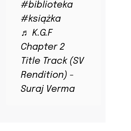
#biblioteka
#książka
♬ K.G.F
Chapter 2
Title Track (SV
Rendition) -
Suraj Verma