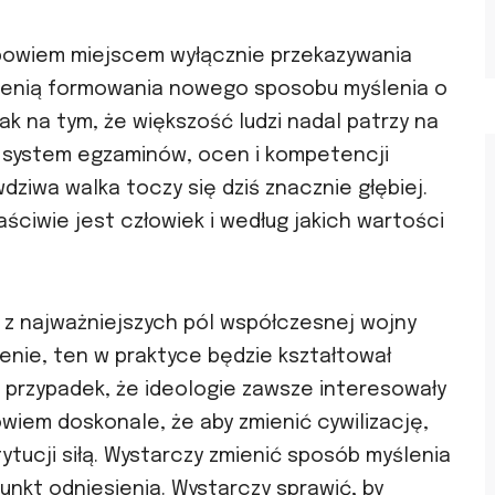
 bowiem miejscem wyłącznie przekazywania
trzenią formowania nowego sposobu myślenia o
ak na tym, że większość ludzi nadal patrzy na
a system egzaminów, ocen i kompetencji
ziwa walka toczy się dziś znacznie głębiej.
aściwie jest człowiek i według jakich wartości
m z najważniejszych pól współczesnej wojny
enie, ten w praktyce będzie kształtował
 przypadek, że ideologie zawsze interesowały
owiem doskonale, że aby zmienić cywilizację,
tytucji siłą. Wystarczy zmienić sposób myślenia
punkt odniesienia. Wystarczy sprawić, by