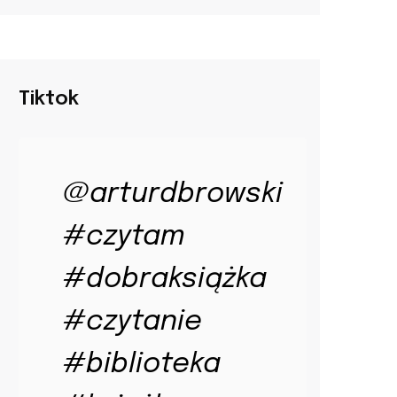
Tiktok
@arturdbrowski
#czytam
#dobraksiążka
#czytanie
#biblioteka