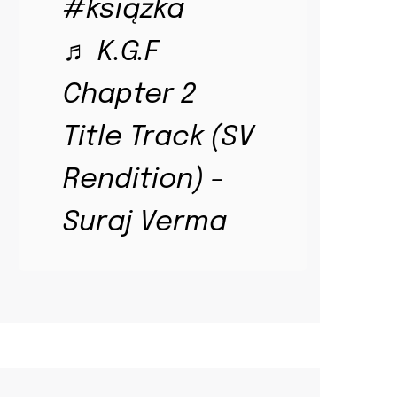
#książka
♬ K.G.F
Chapter 2
Title Track (SV
Rendition) -
Suraj Verma