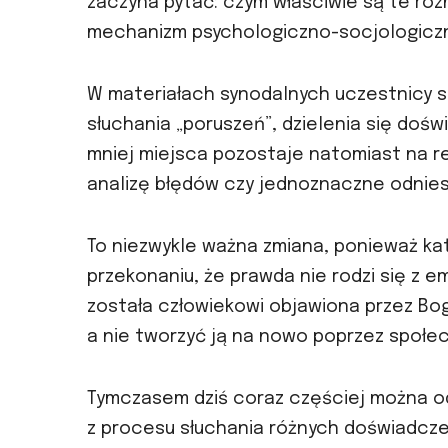
zaczyna pytać: czym właściwie są te roz
mechanizm psychologiczno-socjologiczny
W materiałach synodalnych uczestnicy s
słuchania „poruszeń”, dzielenia się doś
mniej miejsca pozostaje natomiast na r
analizę błędów czy jednoznaczne odniesie
To niezwykle ważna zmiana, ponieważ kato
przekonaniu, że prawda nie rodzi się z
została człowiekowi objawiona przez Bog
a nie tworzyć ją na nowo poprzez społe
Tymczasem dziś coraz częściej można od
z procesu słuchania różnych doświadczeń,