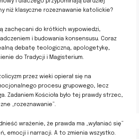
mowy i dlaczego przypominają bardziej
 niż klasyczne rozeznawanie katolickie?
ą zachęcani do krótkich wypowiedzi,
wiadczeniem i budowania konsensusu. Coraz
ealną debatę teologiczną, apologetykę,
nie do Tradycji i Magisterium.
licyzm przez wieki opierał się na
 emocjonalnego procesu grupowego, lecz
a. Zadaniem Kościoła było tej prawdy strzec,
czne „rozeznawanie”.
nieść wrażenie, że prawda ma „wyłaniać się”
 emocji i narracji. A to zmienia wszystko.