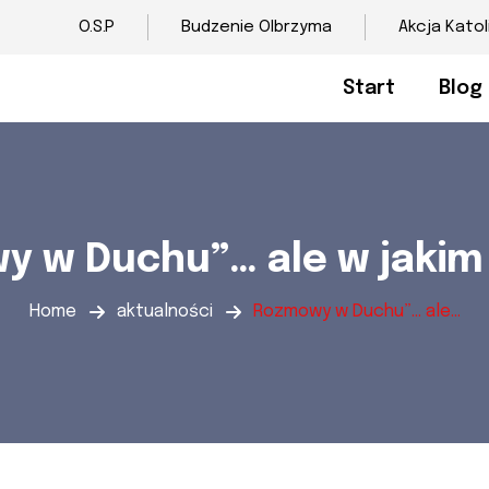
O.S.P
Budzenie Olbrzyma
Akcja Katol
Start
Blog
y w Duchu”… ale w jakim
Home
aktualności
Rozmowy w Duchu”… ale...