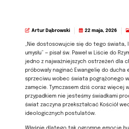
Artur Dąbrowski
22 maja, 2026
„Nie dostosowujcie się do tego świata, 
umysłu” — pisał św. Paweł w Liście do Rzy
jedno z najważniejszych ostrzeżeń dla ch
próbowały naginać Ewangelię do ducha ep
sprzeciwu wobec świata pogrążonego w 
zamęcie. Tymczasem dziś coraz więcej w
przypadkiem nie jesteśmy świadkami pr
świat zaczyna przekształcać Kościół wed
ideologicznych postulatów.
Właśnie dlatego tak ogromne emocje bud