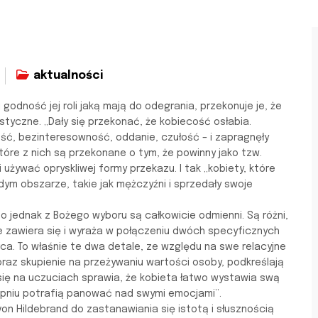
aktualności
 godność jej roli jaką mają do odegrania, przekonuje je, że
tyczne. „Dały się przekonać, że kobiecość osłabia.
wość, bezinteresowność, oddanie, czułość – i zapragnęły
które z nich są przekonane o tym, że powinny jako tzw.
 i używać opryskliwej formy przekazu. I tak „kobiety, które
dym obszarze, takie jak mężczyźni i sprzedały swoje
to jednak z Bożego wyboru są całkowicie odmienni. Są różni,
re zawiera się i wyraża w połączeniu dwóch specyficznych
ca. To właśnie te dwa detale, ze względu na swe relacyjne
oraz skupienie na przeżywaniu wartości osoby, podkreślają
 się na uczuciach sprawia, że kobieta łatwo wystawia swą
opniu potrafią panować nad swymi emocjami”.
on Hildebrand do zastanawiania się istotą i słusznością