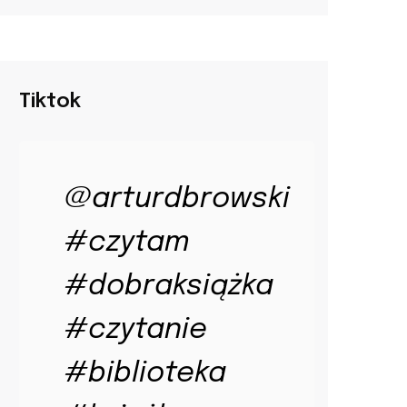
Tiktok
@arturdbrowski
#czytam
#dobraksiążka
#czytanie
#biblioteka