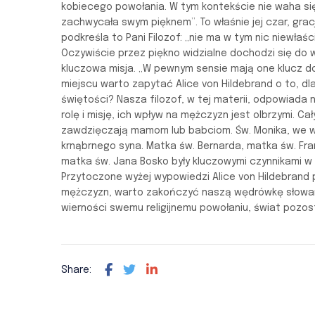
kobiecego powołania. W tym kontekście nie waha się
zachwycała swym pięknem”. To właśnie jej czar, grac
podkreśla to Pani Filozof: „nie ma w tym nic niewłaś
Oczywiście przez piękno widzialne dochodzi się do wa
kluczowa misja. „W pewnym sensie mają one klucz do
miejscu warto zapytać Alice von Hildebrand o to, d
świętości? Nasza filozof, w tej materii, odpowiada
rolę i misję, ich wpływ na mężczyzn jest olbrzymi. C
zawdzięczają mamom lub babciom. Św. Monika, we w
krnąbrnego syna. Matka św. Bernarda, matka św. Fran
matka św. Jana Bosko były kluczowymi czynnikami w 
Przytoczone wyżej wypowiedzi Alice von Hildebrand 
mężczyzn, warto zakończyć naszą wędrówkę słowami 
wierności swemu religijnemu powołaniu, świat pozos
Share: