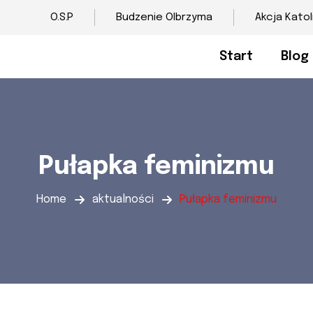
O.S.P
Budzenie Olbrzyma
Akcja Katol
Start
Blog
Pułapka feminizmu
Home
aktualności
Pułapka feminizmu