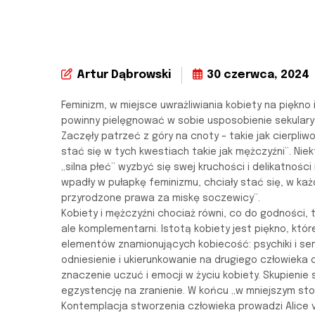
Artur Dąbrowski
30 czerwca, 2024
Feminizm, w miejsce uwrażliwiania kobiety na piękno i
powinny pielęgnować w sobie usposobienie sekularys
Zaczęły patrzeć z góry na cnoty – takie jak cierpli
stać się w tych kwestiach takie jak mężczyźni”. Nie
„silna płeć” wyzbyć się swej kruchości i delikatności
wpadły w pułapkę feminizmu, chciały stać się, w każ
przyrodzone prawa za miskę soczewicy”.
Kobiety i mężczyźni chociaż równi, co do godności, 
ale komplementarni. Istotą kobiety jest piękno, któ
elementów znamionujących kobiecość: psychiki i ser
odniesienie i ukierunkowanie na drugiego człowieka 
znaczenie uczuć i emocji w życiu kobiety. Skupienie
egzystencję na zranienie. W końcu „w mniejszym st
Kontemplacja stworzenia człowieka prowadzi Alice v