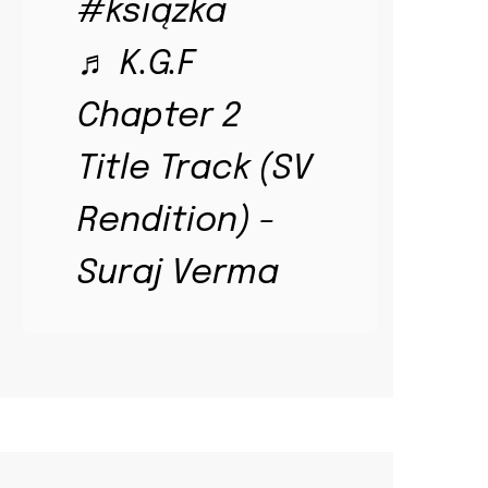
#książka
♬ K.G.F
Chapter 2
Title Track (SV
Rendition) -
Suraj Verma