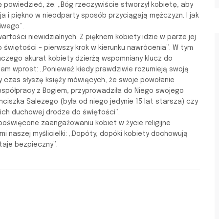
 powiedzieć, że: „Bóg rzeczywiście stworzył kobietę, aby
ja i piękno w nieodparty sposób przyciągają mężczyzn. I jak
ciwego”.
rtości niewidzialnych. Z pięknem kobiety idzie w parze jej
 świętości – pierwszy krok w kierunku nawrócenia”. W tym
laczego akurat kobiety dzierżą wspomniany klucz do
 nam wprost: „Ponieważ kiedy prawdziwie rozumieją swoją
ały czas słyszę księży mówiących, że swoje powołanie
spółpracy z Bogiem, przyprowadziła do Niego swojego
ciszka Salezego (była od niego jedynie 15 lat starsza) czy
ich duchowej drodze do świętości”.
poświęcone zaangażowaniu kobiet w życie religijne
naszej myślicielki: „Dopóty, dopóki kobiety dochowują
taje bezpieczny”.