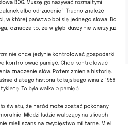
ć słowa BÓG. Muszę go nazywać rozmaitymi
pocałunek albo odrzucenie”. Trudno znaleźć
ci, w której państwo boi się jednego słowa. Bo
a, oznacza to, że w głębi duszy nie wierzy już
ryzm nie chce jedynie kontrolować gospodarki
Chce kontrolować pamięć. Chce kontrolować
enia znaczenie słów. Potem zmienia historię.
śnie dlatego historia tokajskiego wina z 1956
etykietę. To była walka o pamięć.
ało światu, że naród może zostać pokonany
moralnie. Młodzi ludzie walczący na ulicach
e mieli szans na zwycięstwo militarne. Mieli