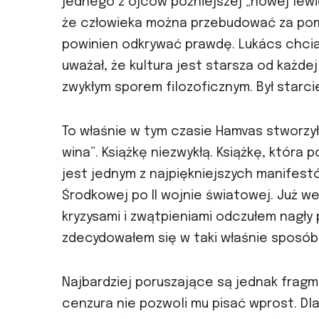
jednego z ojców późniejszej „nowej lewic
że człowieka można przebudować za pomo
powinien odkrywać prawdę. Lukács chcia
uważał, że kultura jest starsza od każdej 
zwykłym sporem filozoficznym. Był starci
To właśnie w tym czasie Hamvas stworzył 
wina”. Książkę niezwykłą. Książkę, która
jest jednym z najpiękniejszych manifes
Środkowej po II wojnie światowej. Już w
kryzysami i zwątpieniami odczułem nagły 
zdecydowałem się w taki właśnie sposób
Najbardziej poruszające są jednak frag
cenzura nie pozwoli mu pisać wprost. Dla