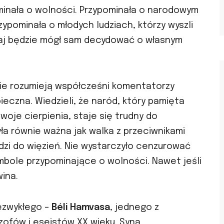
minała o wolności. Przypominała o narodowym
ypominała o młodych ludziach, którzy wyszli
kraj będzie mógł sam decydować o własnym
nie rozumieją współcześni komentatorzy
pieczna. Wiedzieli, że naród, który pamięta
oje cierpienia, staje się trudny do
ła równie ważna jak walka z przeciwnikami
udzi do więzień. Nie wystarczyło cenzurować
mbole przypominające o wolności. Nawet jeśli
ina.
iezwykłego –
Béli Hamvasa
, jednego z
ozofów i eseistów XX wieku. Syna