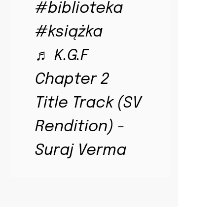
#biblioteka
#książka
♬ K.G.F
Chapter 2
Title Track (SV
Rendition) -
Suraj Verma