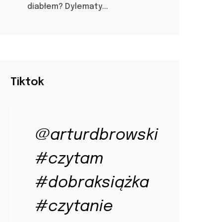
diabłem? Dylematy...
Tiktok
@arturdbrowski
#czytam
#dobraksiążka
#czytanie