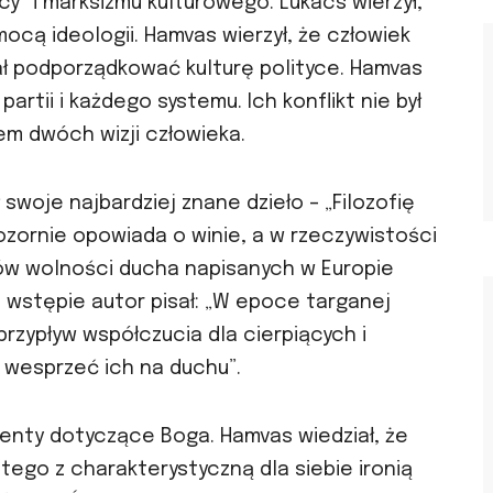
y” i marksizmu kulturowego. Lukács wierzył,
cą ideologii. Hamvas wierzył, że człowiek
ł podporządkować kulturę polityce. Hamvas
partii i każdego systemu. Ich konflikt nie był
em dwóch wizji człowieka.
swoje najbardziej znane dzieło – „Filozofię
 pozornie opowiada o winie, a w rzeczywistości
tów wolności ducha napisanych w Europie
e wstępie autor pisał: „W epoce targanej
przypływ współczucia dla cierpiących i
 wesprzeć ich na duchu”.
menty dotyczące Boga. Hamvas wiedział, że
tego z charakterystyczną dla siebie ironią