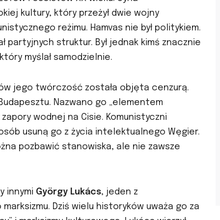
iej kultury, który przeżył dwie wojny
nistycznego reżimu. Hamvas nie był politykiem.
 partyjnych struktur. Był jednak kimś znacznie
który myślał samodzielnie.
tów jego twórczość została objęta cenzurą.
z Budapesztu. Nazwano go „elementem
e zapory wodnej na Cisie. Komunistyczni
posób usuną go z życia intelektualnego Węgier.
ożna pozbawić stanowiska, ale nie zawsze
y innymi
György Lukács
, jeden z
marksizmu. Dziś wielu historyków uważa go za