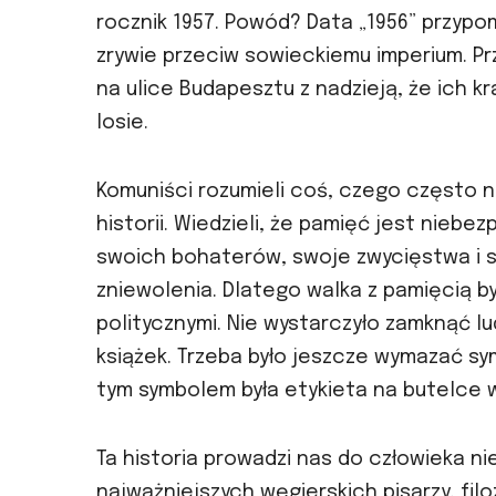
rocznik 1957. Powód? Data „1956” przypo
zrywie przeciw sowieckiemu imperium. Prz
na ulice Budapesztu z nadzieją, że ich 
losie.
Komuniści rozumieli coś, czego często 
historii. Wiedzieli, że pamięć jest niebez
swoich bohaterów, swoje zwycięstwa i sw
zniewolenia. Dlatego walka z pamięcią by
politycznymi. Nie wystarczyło zamknąć l
książek. Trzeba było jeszcze wymazać sy
tym symbolem była etykieta na butelce w
Ta historia prowadzi nas do człowieka n
najważniejszych węgierskich pisarzy, fil