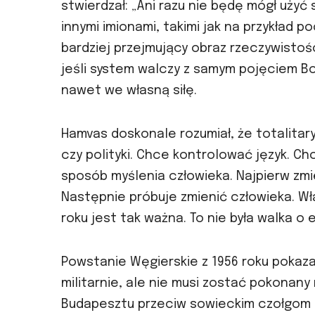
stwierdzał: „Ani razu nie będę mógł uży
innymi imionami, takimi jak na przykład 
bardziej przejmujący obraz rzeczywistoś
jeśli system walczy z samym pojęciem Bog
nawet we własną siłę.
Hamvas doskonale rozumiał, że totalita
czy polityki. Chce kontrolować język. 
sposób myślenia człowieka. Najpierw zmi
Następnie próbuje zmienić człowieka. Wła
roku jest tak ważna. To nie była walka o 
Powstanie Węgierskie z 1956 roku pokaz
militarnie, ale nie musi zostać pokonany 
Budapesztu przeciw sowieckim czołgom ni