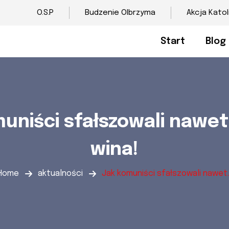
O.S.P
Budzenie Olbrzyma
Akcja Katol
Start
Blog
uniści sfałszowali nawet
wina!
Home
aktualności
Jak komuniści sfałszowali nawet..