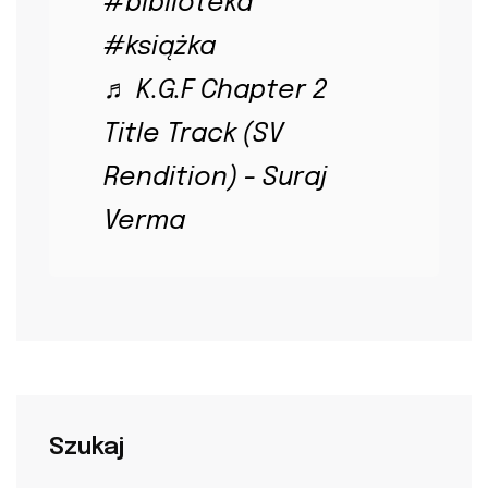
#biblioteka
#książka
♬ K.G.F Chapter 2
Title Track (SV
Rendition) - Suraj
Verma
Szukaj