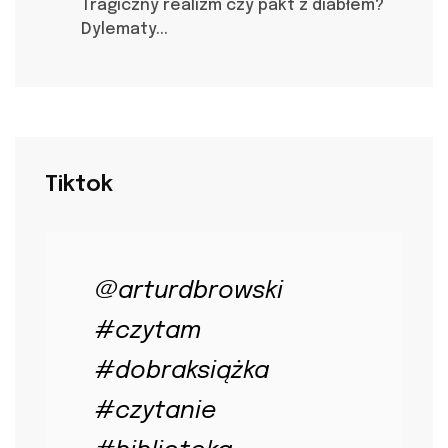
Tragiczny realizm czy pakt z diabłem?
Dylematy...
Tiktok
@arturdbrowski
#czytam
#dobraksiążka
#czytanie