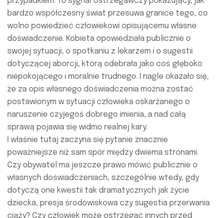
przypadkiem. To sygnał ostrzegawczy pokazujący, jak
bardzo współczesny świat przesuwa granice tego, co
wolno powiedzieć człowiekowi opisującemu własne
doświadczenie. Kobieta opowiedziała publicznie o
swojej sytuacji, o spotkaniu z lekarzem i o sugestii
dotyczącej aborcji, którą odebrała jako coś głęboko
niepokojącego i moralnie trudnego. I nagle okazało się,
że za opis własnego doświadczenia można zostać
postawionym w sytuacji człowieka oskarżanego o
naruszenie czyjegoś dobrego imienia, a nad całą
sprawą pojawia się widmo realnej kary.
I właśnie tutaj zaczyna się pytanie znacznie
poważniejsze niż sam spór między dwiema stronami.
Czy obywatel ma jeszcze prawo mówić publicznie o
własnych doświadczeniach, szczególnie wtedy, gdy
dotyczą one kwestii tak dramatycznych jak życie
dziecka, presja środowiskowa czy sugestia przerwania
ciąży? Czy człowiek może ostrzegać innych przed