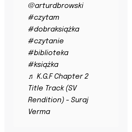
@arturdbrowski
#czytam
#dobraksiążka
#czytanie
#biblioteka
#książka
♬ K.G.F Chapter 2
Title Track (SV
Rendition) - Suraj
Verma