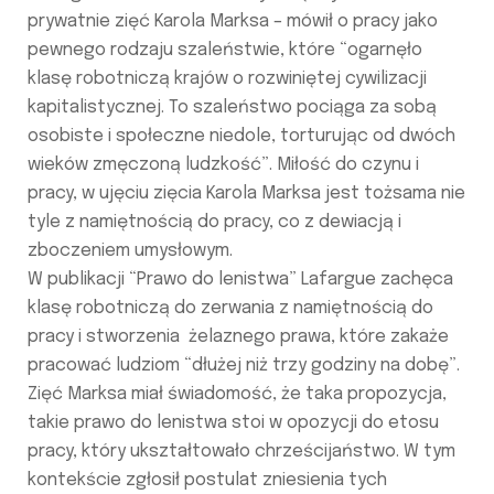
prywatnie zięć Karola Marksa – mówił o pracy jako
pewnego rodzaju szaleństwie, które “ogarnęło
klasę robotniczą krajów o rozwiniętej cywilizacji
kapitalistycznej. To szaleństwo pociąga za sobą
osobiste i społeczne niedole, torturując od dwóch
wieków zmęczoną ludzkość”. Miłość do czynu i
pracy, w ujęciu zięcia Karola Marksa jest tożsama nie
tyle z namiętnością do pracy, co z dewiacją i
zboczeniem umysłowym.
W publikacji “Prawo do lenistwa” Lafargue zachęca
klasę robotniczą do zerwania z namiętnością do
pracy i stworzenia żelaznego prawa, które zakaże
pracować ludziom “dłużej niż trzy godziny na dobę”.
Zięć Marksa miał świadomość, że taka propozycja,
takie prawo do lenistwa stoi w opozycji do etosu
pracy, który ukształtowało chrześcijaństwo. W tym
kontekście zgłosił postulat zniesienia tych