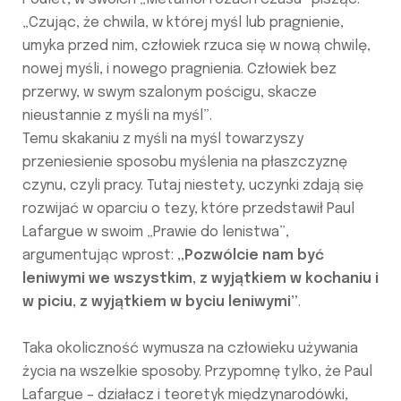
„Czując, że chwila, w której myśl lub pragnienie,
umyka przed nim, człowiek rzuca się w nową chwilę,
nowej myśli, i nowego pragnienia. Człowiek bez
przerwy, w swym szalonym pościgu, skacze
nieustannie z myśli na myśl”.
Temu skakaniu z myśli na myśl towarzyszy
przeniesienie sposobu myślenia na płaszczyznę
czynu, czyli pracy. Tutaj niestety, uczynki zdają się
rozwijać w oparciu o tezy, które przedstawił Paul
Lafargue w swoim „Prawie do lenistwa”,
argumentując wprost:
„Pozwólcie nam być
leniwymi we wszystkim, z wyjątkiem w kochaniu i
w piciu, z wyjątkiem w byciu leniwymi”
.
Taka okoliczność wymusza na człowieku używania
życia na wszelkie sposoby. Przypomnę tylko, że Paul
Lafargue – działacz i teoretyk międzynarodówki,