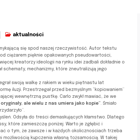
aktualności
mykającą się spod naszej rzeczywistość. Autor tekstu
 pod ciężarem pięknie opakowanych pseudowartości,
cej kreatorzy ideologii na rynku idei zadbali dokładnie o
ł schematy, mechanizmy, które zneutralizują jego
egrał swoją walkę z rakiem w wieku piętnastu lat
ormę iluzji. Przestrzegał przed bezmyślnym “kopiowaniem”
ębiającej wewnętrzną pustkę. Carlo zwykł mawiać, że we
oryginały, ale wielu z nas umiera jako kopie”
. Śmiało
rzydarzyło”.
leń. Odsyła do treści demaskujących kłamstwo. Dlatego
y, które zamieszczę poniżej. Warto je zgłębić i
nać o tym, że zawsze i w każdych okolicznościach trzeba
 możliwością kupczenia własną tożsamością. W takiej