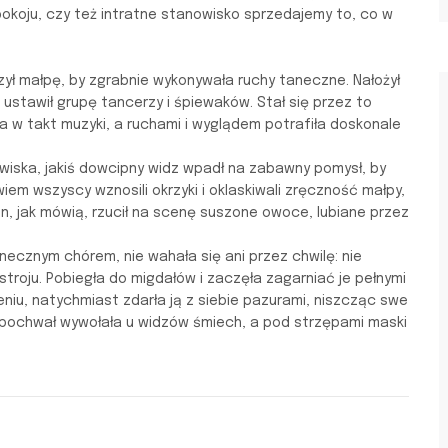
spokoju, czy też intratne stanowisko sprzedajemy to, co w
czył małpę, by zgrabnie wykonywała ruchy taneczne. Nałożył
ś ustawił grupę tancerzy i śpiewaków. Stał się przez to
a w takt muzyki, a ruchami i wyglądem potrafiła doskonale
wiska, jakiś dowcipny widz wpadł na zabawny pomysł, by
em wszyscy wznosili okrzyki i oklaskiwali zręczność małpy,
on, jak mówią, rzucił na scenę suszone owoce, lubiane przez
necznym chórem, nie wahała się ani przez chwilę: nie
stroju. Pobiegła do migdałów i zaczęła zagarniać je pełnymi
niu, natychmiast zdarła ją z siebie pazurami, niszcząc swe
 pochwał wywołała u widzów śmiech, a pod strzępami maski