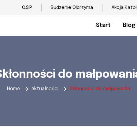
O.S.P
Budzenie Olbrzyma
Akcja Katol
Start
Blog
Skłonności do małpowani
Home
aktualności
Skłonności do małpowania