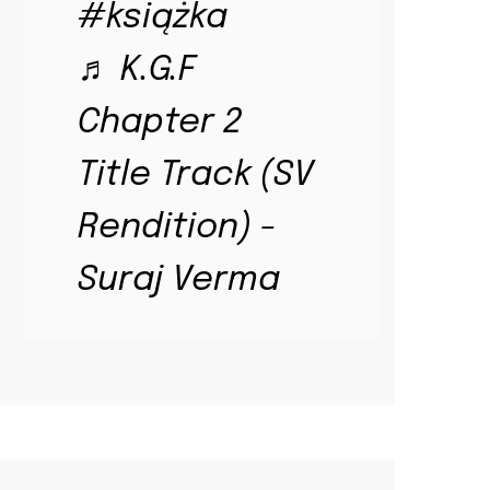
#książka
♬ K.G.F
Chapter 2
Title Track (SV
Rendition) -
Suraj Verma