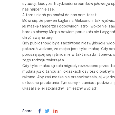
sytuacji, kiedy za trzydzieści srebrników jałowego 
nas najcenniejsze.
A teraz niech przemówi do nas sam tekst:
Mówi się, że pewien kuglarz z Aleksandrii tak wyćwi
jej maskę tancerza i odpowiedni strój, wokół niej za
bardzo sławny. Małpa bowiem poruszała się i wyginał
ukryć swą naturę.
Gdy publiczność była zadziwiona niezwykłością wido
pokazać widzom, że małpa jest tylko małpą. Gdy bowi
poruszającej się rytmicznie w takt muzyki i śpiewu, 
tego rodzaju zwierzęta.
Gdy tylko małpa ujrzała migdały rozrzucone przed ta
myślała już o tańcu ani oklaskach czy też o pięknym 
rękoma. Aby zaś maska nie przeszkadzała jej w jedze
sztuczne przebranie. Tym samym zamiast podziwu i
ukazał się jej szkaradny i śmieszny wygląd”.
Share: