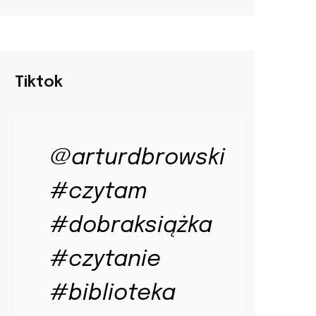
Tiktok
@arturdbrowski
#czytam
#dobraksiążka
#czytanie
#biblioteka