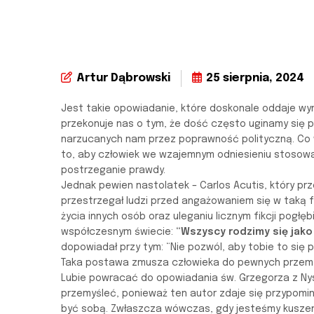
Artur Dąbrowski
25 sierpnia, 2024
Jest takie opowiadanie, które doskonale oddaje wy
przekonuje nas o tym, że dość często uginamy się
narzucanych nam przez poprawność polityczną. Co wię
to, aby człowiek we wzajemnym odniesieniu stosowa
postrzeganie prawdy.
Jednak pewien nastolatek – Carlos Acutis, który prz
przestrzegał ludzi przed angażowaniem się w taką f
życia innych osób oraz uleganiu licznym fikcji pogł
współczesnym świecie:
“Wszyscy rodzimy się jako 
dopowiadał przy tym: “Nie pozwól, aby tobie to się p
Taka postawa zmusza człowieka do pewnych przemyś
Lubie powracać do opowiadania św. Grzegorza z Nyss
przemyśleć, ponieważ ten autor zdaje się przypomi
być sobą. Zwłaszcza wówczas, gdy jesteśmy kuszeni