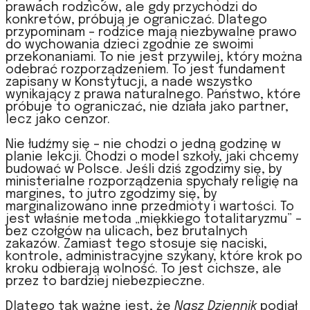
prawach rodziców, ale gdy przychodzi do
konkretów, próbują je ograniczać. Dlatego
przypominam – rodzice mają niezbywalne prawo
do wychowania dzieci zgodnie ze swoimi
przekonaniami. To nie jest przywilej, który można
odebrać rozporządzeniem. To jest fundament
zapisany w Konstytucji, a nade wszystko
wynikający z prawa naturalnego. Państwo, które
próbuje to ograniczać, nie działa jako partner,
lecz jako cenzor.
Nie łudźmy się – nie chodzi o jedną godzinę w
planie lekcji. Chodzi o model szkoły, jaki chcemy
budować w Polsce. Jeśli dziś zgodzimy się, by
ministerialne rozporządzenia spychały religię na
margines, to jutro zgodzimy się, by
marginalizowano inne przedmioty i wartości. To
jest właśnie metoda „miękkiego totalitaryzmu” –
bez czołgów na ulicach, bez brutalnych
zakazów. Zamiast tego stosuje się naciski,
kontrole, administracyjne szykany, które krok po
kroku odbierają wolność. To jest cichsze, ale
przez to bardziej niebezpieczne.
Dlatego tak ważne jest, że
Nasz Dziennik
podjął