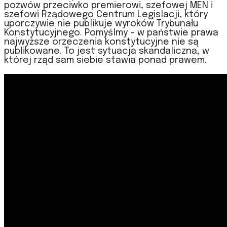
pozwów przeciwko premierowi, szefowej MEN i
szefowi Rządowego Centrum Legislacji, który
uporczywie nie publikuje wyroków Trybunału
Konstytucyjnego. Pomyślmy – w państwie prawa
najwyższe orzeczenia konstytucyjne nie są
publikowane. To jest sytuacja skandaliczna, w
której rząd sam siebie stawia ponad prawem.