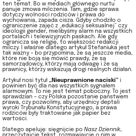
ten temat. Bo w mediach głównego nurtu
panuje zmowa milczenia. Tam, gdzie sprawa
dotyczy wolności rodziców i prawa do
wychowania, zapada cisza. Gdyby chodziło o
ograniczenie zajęć z „edukacji seksualnej” czy
ideologii gender, mielibyśmy alarm na wszystkich
portalach i telewizyjnych paskach. Ale gdy
ogranicza się religię, to większość redakcji
milczy. I właśnie dlatego artykuł Stefaniuka jest
tak ważny – bo przypomina, że są jeszcze media,
które nie boją się mówić prawdy, że są
samorządowcy, którzy mają odwagę i że są
prawnicy, którzy wskazują drogi realnych działań.
Artykuł nosi tytuł
„Nieuprawnione naciski”
i
powinien być dla nas wszystkich sygnałem
alarmowym. To nie jest temat poboczny. To jest
sprawdzian – czy Polska pozostanie państwem
prawa, czy pozwolimy, aby urzędnicy deptali
wyroki Trybunału Konstytucyjnego, a prawa
rodziców były traktowane jak papier bez
wartości.
Dlatego apeluję: sięgnijcie po
Nasz Dziennik
,
przeczytajcie tekst, rozmawiajcie o nim w