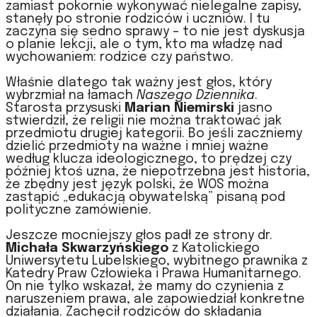
zamiast pokornie wykonywać nielegalne zapisy,
stanęły po stronie rodziców i uczniów. I tu
zaczyna się sedno sprawy – to nie jest dyskusja
o planie lekcji, ale o tym, kto ma władzę nad
wychowaniem: rodzice czy państwo.
Właśnie dlatego tak ważny jest głos, który
wybrzmiał na łamach
Naszego Dziennika
.
Starosta przysuski
Marian Niemirski
jasno
stwierdził, że religii nie można traktować jak
przedmiotu drugiej kategorii. Bo jeśli zaczniemy
dzielić przedmioty na ważne i mniej ważne
według klucza ideologicznego, to prędzej czy
później ktoś uzna, że niepotrzebna jest historia,
że zbędny jest język polski, że WOS można
zastąpić „edukacją obywatelską” pisaną pod
polityczne zamówienie.
Jeszcze mocniejszy głos padł ze strony dr.
Michała Skwarzyńskiego
z Katolickiego
Uniwersytetu Lubelskiego, wybitnego prawnika z
Katedry Praw Człowieka i Prawa Humanitarnego.
On nie tylko wskazał, że mamy do czynienia z
naruszeniem prawa, ale zapowiedział konkretne
działania. Zachęcił rodziców do składania