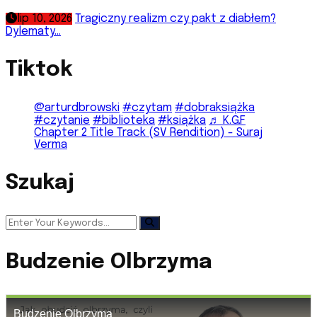
lip 10, 2026
Tragiczny realizm czy pakt z diabłem?
Dylematy...
Tiktok
@arturdbrowski
#czytam
#dobraksiążka
#czytanie
#biblioteka
#książka
♬ K.G.F
Chapter 2 Title Track (SV Rendition) - Suraj
Verma
Szukaj
Budzenie Olbrzyma