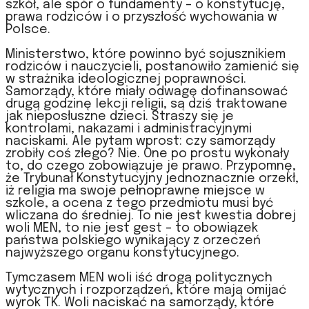
szkół, ale spór o fundamenty – o konstytucję,
prawa rodziców i o przyszłość wychowania w
Polsce.
Ministerstwo, które powinno być sojusznikiem
rodziców i nauczycieli, postanowiło zamienić się
w strażnika ideologicznej poprawności.
Samorządy, które miały odwagę dofinansować
drugą godzinę lekcji religii, są dziś traktowane
jak nieposłuszne dzieci. Straszy się je
kontrolami, nakazami i administracyjnymi
naciskami. Ale pytam wprost: czy samorządy
zrobiły coś złego? Nie. One po prostu wykonały
to, do czego zobowiązuje je prawo. Przypomnę,
że Trybunał Konstytucyjny jednoznacznie orzekł,
iż religia ma swoje pełnoprawne miejsce w
szkole, a ocena z tego przedmiotu musi być
wliczana do średniej. To nie jest kwestia dobrej
woli MEN, to nie jest gest – to obowiązek
państwa polskiego wynikający z orzeczeń
najwyższego organu konstytucyjnego.
Tymczasem MEN woli iść drogą politycznych
wytycznych i rozporządzeń, które mają omijać
wyrok TK. Woli naciskać na samorządy, które