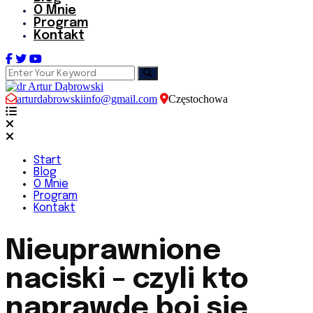
O Mnie
Program
Kontakt
arturdabrowskiinfo@gmail.com
Częstochowa
Start
Blog
O Mnie
Program
Kontakt
Nieuprawnione
naciski – czyli kto
naprawdę boi się