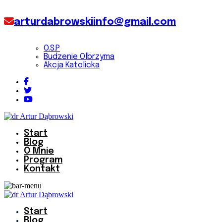
arturdabrowskiinfo@gmail.com
O.S.P
Budzenie Olbrzyma
Akcja Katolicka
Start
Blog
O Mnie
Program
Kontakt
Start
Blog