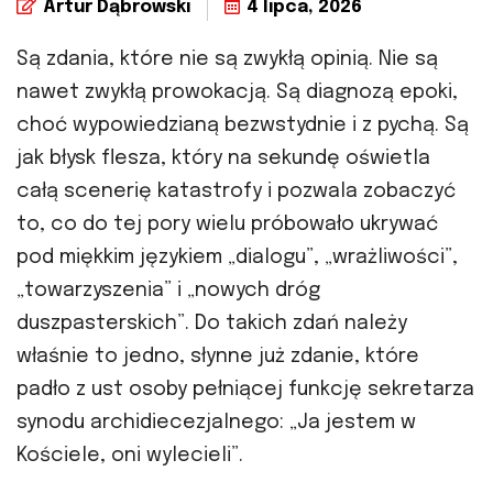
Artur Dąbrowski
4 lipca, 2026
Są zdania, które nie są zwykłą opinią. Nie są
nawet zwykłą prowokacją. Są diagnozą epoki,
choć wypowiedzianą bezwstydnie i z pychą. Są
jak błysk flesza, który na sekundę oświetla
całą scenerię katastrofy i pozwala zobaczyć
to, co do tej pory wielu próbowało ukrywać
pod miękkim językiem „dialogu”, „wrażliwości”,
„towarzyszenia” i „nowych dróg
duszpasterskich”. Do takich zdań należy
właśnie to jedno, słynne już zdanie, które
padło z ust osoby pełniącej funkcję sekretarza
synodu archidiecezjalnego: „Ja jestem w
Kościele, oni wylecieli”.