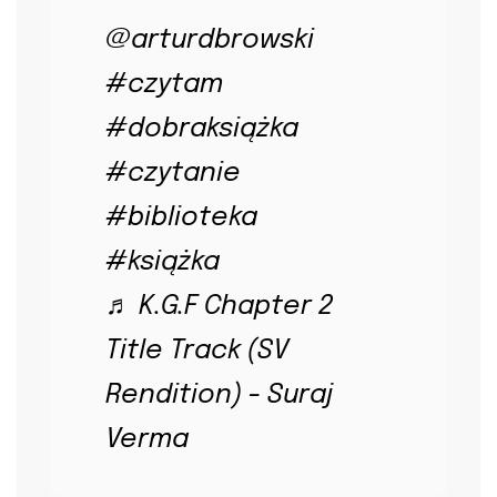
@arturdbrowski
#czytam
#dobraksiążka
#czytanie
#biblioteka
#książka
♬ K.G.F Chapter 2
Title Track (SV
Rendition) - Suraj
Verma