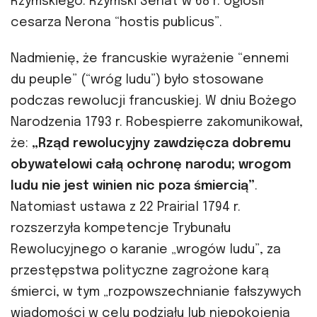
Rzymskiego. Rzymski Senat w 68 r. ogłosił
cesarza Nerona “hostis publicus”.
Nadmienię, że francuskie wyrażenie “ennemi
du peuple” (“wróg ludu”) było stosowane
podczas rewolucji francuskiej. W dniu Bożego
Narodzenia 1793 r. Robespierre zakomunikował,
że:
„Rząd rewolucyjny zawdzięcza dobremu
obywatelowi całą ochronę narodu; wrogom
ludu nie jest winien nic poza śmiercią”
.
Natomiast
ustawa z 22 Prairial 1794 r.
rozszerzyła kompetencje Trybunału
Rewolucyjnego o karanie „wrogów ludu”, za
przestępstwa polityczne zagrożone karą
śmierci, w tym „rozpowszechnianie fałszywych
wiadomości w celu podziału lub niepokojenia