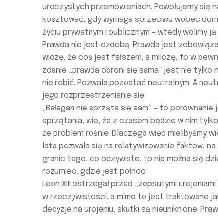
uroczystych przemówieniach. Powołujemy się na
kosztować, gdy wymaga sprzeciwu wobec dominu
życiu prywatnym i publicznym – wtedy wolimy ją
Prawda nie jest ozdobą. Prawda jest zobowiązan
widzę, że coś jest fałszem, a milczę, to w pe
zdanie „prawda obroni się sama” jest nie tylko 
nie robić. Pozwala pozostać neutralnym. A ne
jego rozprzestrzenianie się.
„Bałagan nie sprząta się sam” – to porównanie j
sprzątania, wie, że z czasem będzie w nim tylko
że problem rośnie. Dlaczego więc mielibyśmy wi
lata pozwala się na relatywizowanie faktów, n
granic tego, co oczywiste, to nie można się d
rozumieć, gdzie jest północ.
Leon XIII ostrzegał przed „zepsutymi urojeniami
w rzeczywistości, a mimo to jest traktowane 
decyzje na urojeniu, skutki są nieuniknione. Pr