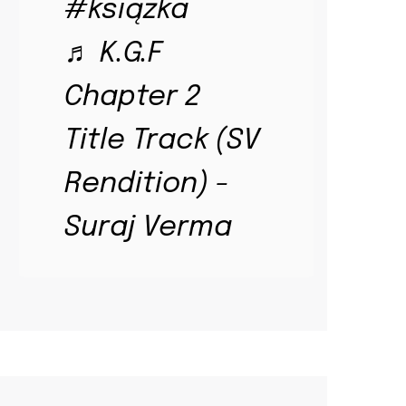
#książka
♬ K.G.F
Chapter 2
Title Track (SV
Rendition) -
Suraj Verma