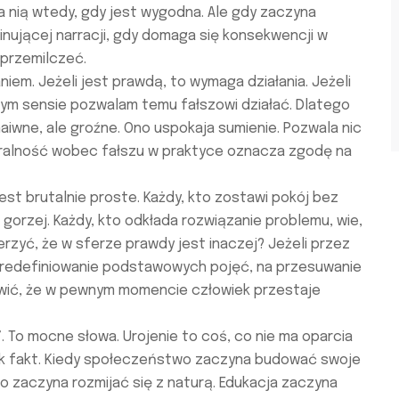
 nią wtedy, gdy jest wygodna. Ale gdy zaczyna
jącej narracji, gdy domaga się konsekwencji w
 przemilczeć.
iem. Jeżeli jest prawdą, to wymaga działania. Jeżeli
wnym sensie pozwalam temu fałszowi działać. Dlatego
naiwne, ale groźne. Ono uspokaja sumienie. Pozwala nic
utralność wobec fałszu w praktyce oznacza zgodę na
est brutalnie proste. Każdy, kto zostawi pokój bez
 gorzej. Każdy, kto odkłada rozwiązanie problemu, wie,
erzyć, że w sferze prawdy jest inaczej? Jeżeli przez
a redefiniowanie podstawowych pojęć, na przesuwanie
ziwić, że w pewnym momencie człowiek przestaje
”. To mocne słowa. Urojenie to coś, co nie ma oparcia
jak fakt. Kiedy społeczeństwo zaczyna budować swoje
awo zaczyna rozmijać się z naturą. Edukacja zaczyna