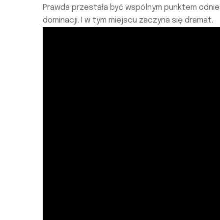
Prawda przestała być wspólnym punktem odnies
dominacji. I w tym miejscu zaczyna się dramat.