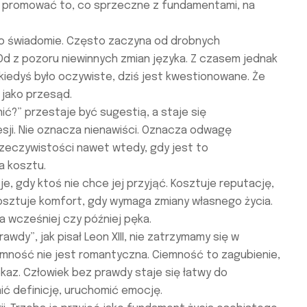
na promować to, co sprzeczne z fundamentami, na
 to świadomie. Często zaczyna od drobnych
d z pozoru niewinnych zmian języka. Z czasem jednak
o kiedyś było oczywiste, dziś jest kwestionowane. Że
 jako przesąd.
ić?” przestaje być sugestią, a staje się
sji. Nie oznacza nienawiści. Oznacza odwagę
rzeczywistości nawet wtedy, gdy jest to
a kosztu.
e, gdy ktoś nie chce jej przyjąć. Kosztuje reputację,
Kosztuje komfort, gdy wymaga zmiany własnego życia.
zja wcześniej czy później pęka.
awdy”, jak pisał Leon XIII, nie zatrzymamy się w
iemność nie jest romantyczna. Ciemność to zagubienie,
ekaz. Człowiek bez prawdy staje się łatwy do
ić definicję, uruchomić emocję.