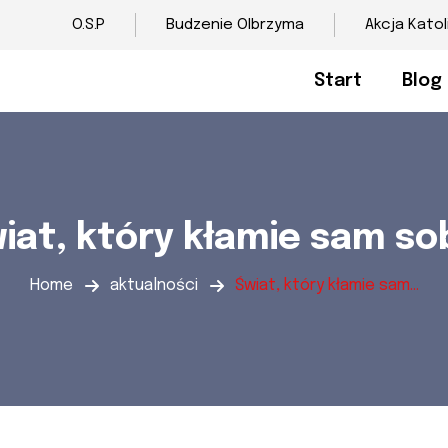
O.S.P
Budzenie Olbrzyma
Akcja Katol
Start
Blog
iat, który kłamie sam so
Home
aktualności
Świat, który kłamie sam...