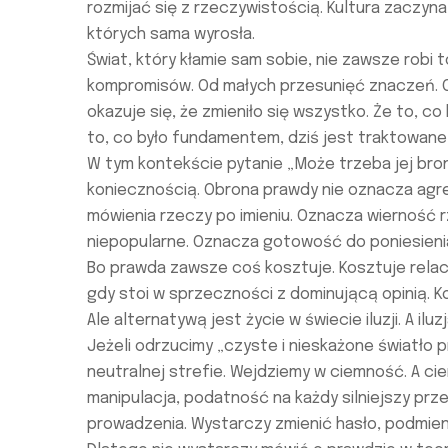
rozmijać się z rzeczywistością. Kultura zaczy
których sama wyrosła.
Świat, który kłamie sam sobie, nie zawsze robi
kompromisów. Od małych przesunięć znaczeń. O
okazuje się, że zmieniło się wszystko. Że to, c
to, co było fundamentem, dziś jest traktowane
W tym kontekście pytanie „Może trzeba jej bron
koniecznością. Obrona prawdy nie oznacza agre
mówienia rzeczy po imieniu. Oznacza wierność 
niepopularne. Oznacza gotowość do poniesieni
Bo prawda zawsze coś kosztuje. Kosztuje relacj
gdy stoi w sprzeczności z dominującą opinią. 
Ale alternatywą jest życie w świecie iluzji. A ilu
Jeżeli odrzucimy „czyste i nieskażone światło pr
neutralnej strefie. Wejdziemy w ciemność. A c
manipulacja, podatność na każdy silniejszy prz
prowadzenia. Wystarczy zmienić hasło, podmien