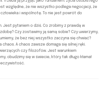
i. Trzeba ją przyjąć jako fundament życia osobistego
est względne, że nie wszystko podlega negocjacji, że
 człowieka i wspólnotę. To nie jest powrót do
m. Jest pytaniem o dziś. Co zrobimy z prawdą w
ozdobę? Czy zostawimy ją samą sobie? Czy uwierzymy,
zumiemy, że bez niej wszystko zaczyna się chwiać?
a chaos. A chaos zawsze domaga się silnej ręki.
 wierzących czy filozofów. Jest warunkiem
iemy, obudzimy się w świecie, który tak długo kłamał
zeczywistość.