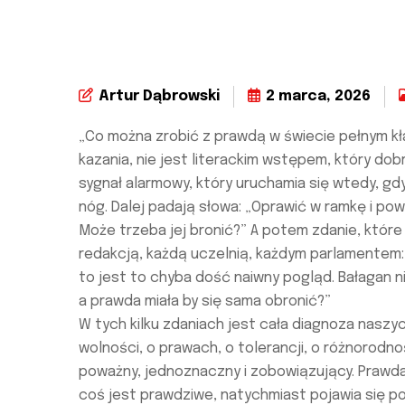
Artur Dąbrowski
2 marca, 2026
„Co można zrobić z prawdą w świecie pełnym kł
kazania, nie jest literackim wstępem, który dobr
sygnał alarmowy, który uruchamia się wtedy, g
nóg. Dalej padają słowa: „Oprawić w ramkę i powi
Może trzeba jej bronić?” A potem zdanie, które
redakcją, każdą uczelnią, każdym parlamentem:
to jest to chyba dość naiwny pogląd. Bałagan n
a prawda miała by się sama obronić?”
W tych kilku zdaniach jest cała diagnoza nasz
wolności, o prawach, o tolerancji, o różnorodn
poważny, jednoznaczny i zobowiązujący. Prawda
coś jest prawdziwe, natychmiast pojawia się po