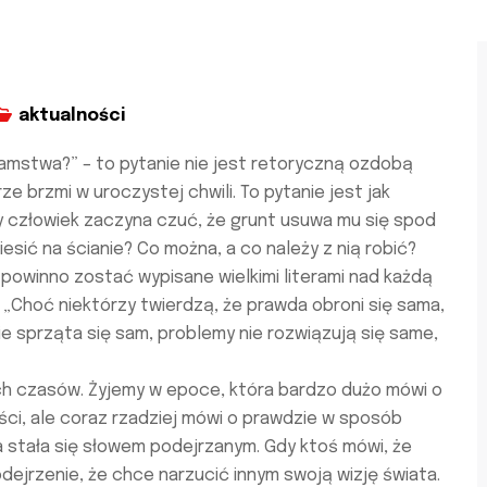
aktualności
amstwa?” – to pytanie nie jest retoryczną ozdobą
ze brzmi w uroczystej chwili. To pytanie jest jak
dy człowiek zaczyna czuć, że grunt usuwa mu się spod
esić na ścianie? Co można, a co należy z nią robić?
 powinno zostać wypisane wielkimi literami nad każdą
 „Choć niektórzy twierdzą, że prawda obroni się sama,
ie sprząta się sam, problemy nie rozwiązują się same,
ych czasów. Żyjemy w epoce, która bardzo dużo mówi o
ości, ale coraz rzadziej mówi o prawdzie w sposób
 stała się słowem podejrzanym. Gdy ktoś mówi, że
dejrzenie, że chce narzucić innym swoją wizję świata.