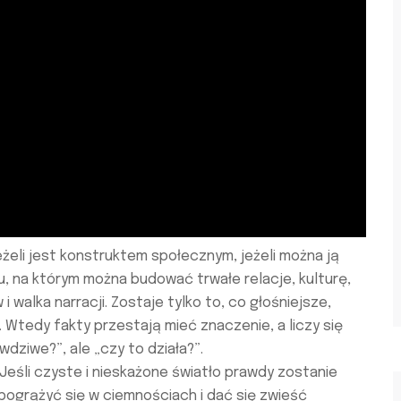
 jeżeli jest konstruktem społecznym, jeżeli można ją
, na którym można budować trwałe relacje, kulturę,
 walka narracji. Zostaje tylko to, co głośniejsze,
. Wtedy fakty przestają mieć znaczenie, a liczy się
wdziwe?”, ale „czy to działa?”.
: „Jeśli czyste i nieskażone światło prawdy zostanie
pogrążyć się w ciemnościach i dać się zwieść