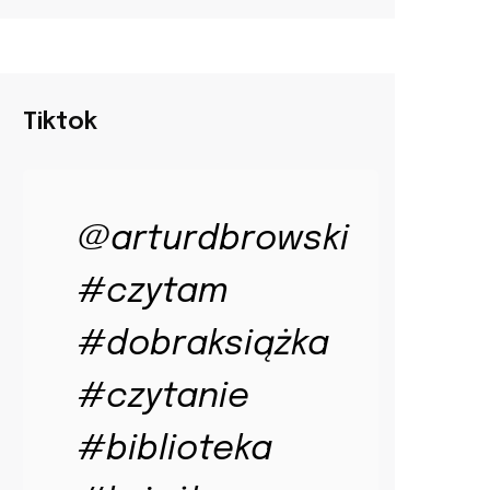
Tiktok
@arturdbrowski
#czytam
#dobraksiążka
#czytanie
#biblioteka