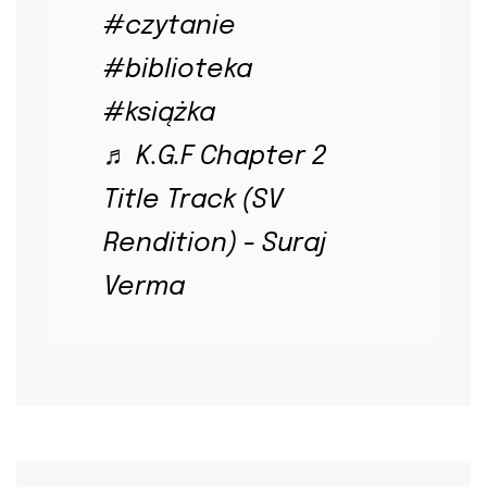
#czytanie
#biblioteka
#książka
♬ K.G.F Chapter 2
Title Track (SV
Rendition) - Suraj
Verma