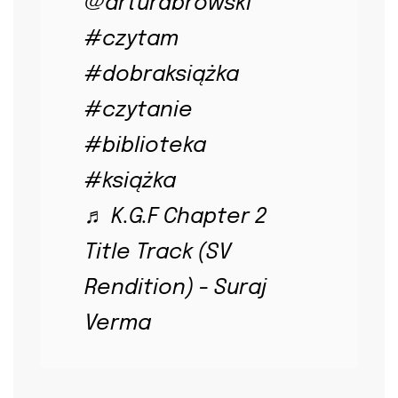
@arturdbrowski
#czytam
#dobraksiążka
#czytanie
#biblioteka
#książka
♬ K.G.F Chapter 2
Title Track (SV
Rendition) - Suraj
Verma