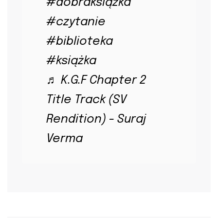
#dobraksiążka
#czytanie
#biblioteka
#książka
♬ K.G.F Chapter 2
Title Track (SV
Rendition) - Suraj
Verma