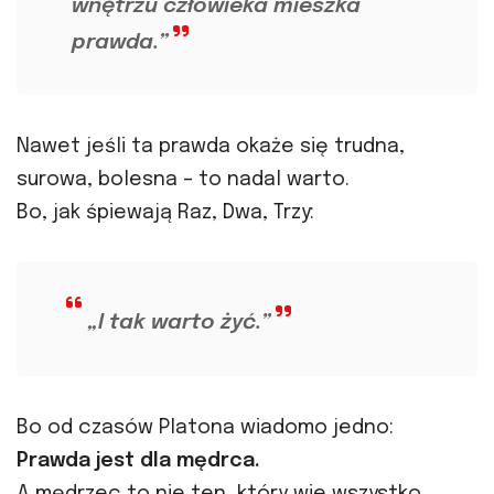
wnętrzu człowieka mieszka
prawda.”
Nawet jeśli ta prawda okaże się trudna,
surowa, bolesna – to nadal warto.
Bo, jak śpiewają Raz, Dwa, Trzy:
„I tak warto żyć.”
Bo od czasów Platona wiadomo jedno:
Prawda jest dla mędrca.
A mędrzec to nie ten, który wie wszystko.