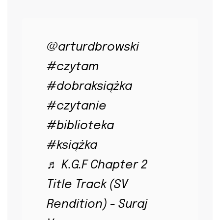
@arturdbrowski
#czytam
#dobraksiążka
#czytanie
#biblioteka
#książka
♬ K.G.F Chapter 2
Title Track (SV
Rendition) - Suraj