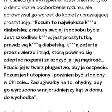
w publicznym wystąpieniu, uzasadniał nie tylko
o demoniczne pochodzenie rozumu, ale
porównywał go wprost do kobiety uprawiającej
prostytucję.
“Rozum to największa k***a
diabelska
;
z natury swojej i sposobu bycia.
Jest szkodliwą k***ą; jest prostytutką,
prawdziwą k***ą diabelską, k***ą zeżartą
przez świerzb i trąd, którą powinno się
zdeptać nogami i zniszczyć ją i jej mądrość…
Rzucić jej w twarz plugastwo, aby ją oszpecić.
Rozum jest utopiony i powinien być utopiony
w Chrzcie… Zasługiwałby na to, ohydny, aby
go wyrzucono
w najbrudniejszy kąt w domu,
do wychodka”.