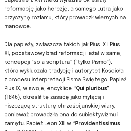
papieskie z XVI wieku wyraźnie określały
reformację jako herezję, a samego Lutra jako
przyczynę rozłamu, który prowadził wiernych na
manowce.
Dla papieży, zwłaszcza takich jak Pius IX i Pius
XI, podstawowy błąd reformacji leżał w samej
koncepcji “sola scriptura” (“tylko Pismo”),
która wykluczała tradycję i autorytet Kościoła
z procesu interpretacji Pisma Świętego. Papież
Pius IX, w swojej encyklice
“Qui pluribus”
(1846), określił tę zasadę jako mylącą i
niszczącą strukturę chrześcijańskiej wiary,
ponieważ prowadziła ona do subiektywizmu i
zamętu. Papież Leon XIII w
“Providentissimus