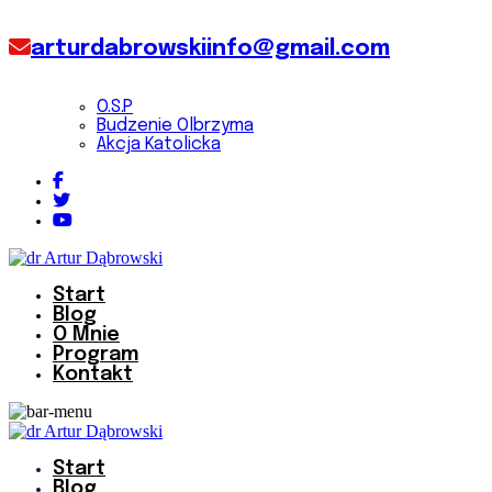
arturdabrowskiinfo@gmail.com
O.S.P
Budzenie Olbrzyma
Akcja Katolicka
Start
Blog
O Mnie
Program
Kontakt
Start
Blog