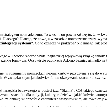
m strategiem neomarksizmu. To właśnie on powtarzał często, że w kwe
ymi. Dlaczego? Dlatego, że nowe, a w zasadzie nowoczesne czasy, wyma
ezintegracji systemu”
. Co to oznacza w praktyce? Nic innego, jak prób
owego – Theodor Adorno wydał najbardziej wpływową książkę szkoły f
wszelkie formy zła. Oczywiście publikacja Adorno bazując aż nadto na
dniej w rozumieniu niemieckich neomarksistów przyczyniają się do wytw
ch. W związku z tym jakakolwiek forma okazywania szacunku, czy też p
 narzędzia badawczego w postaci tzw. “Skali F”. Cóż takiego oznacza
wanie szacunku dla tradycji, kultury, rodziców i jakichkolwiek autoryt
ko za oznakę skłonności o charakterze faszystowskim, ale również ja