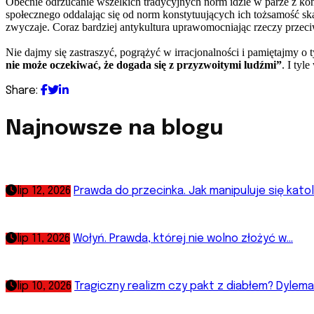
Obecnie odrzucanie wszelkich tradycyjnych norm idzie w parze z kont
społecznego oddalając się od norm konstytuujących ich tożsamość sk
zwyczaje. Coraz bardziej antykultura uprawomocniając rzeczy przeciw
Nie dajmy się zastraszyć, pogrążyć w irracjonalności i pamiętajmy o 
nie może oczekiwać, że dogada się z przyzwoitymi ludźmi”
. I tyl
Share:
Najnowsze na blogu
lip 12, 2026
Prawda do przecinka. Jak manipuluje się katoli
lip 11, 2026
Wołyń. Prawda, której nie wolno złożyć w...
lip 10, 2026
Tragiczny realizm czy pakt z diabłem? Dylemat