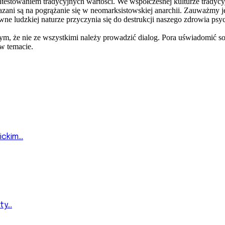
estowaniem tradycyjnych wartości. We współczesnej kulturze tradycyjn
azani są na pogrążanie się w neomarksistowskiej anarchii. Zauważmy je
ne ludzkiej naturze przyczynia się do destrukcji naszego zdrowia psy
tym, że nie ze wszystkimi należy prowadzić dialog. Pora uświadomić so
e w temacie.
ckim...
y...