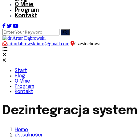
O Mnie
Program
Kontakt
arturdabrowskiinfo@gmail.com
Częstochowa
Start
Blog
O Mnie
Program
Kontakt
Dezintegracja syste
Home
aktualności