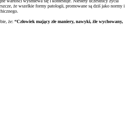
e wartości wyśmiewa się i kontestuje. Niestety uczestnicy życia
szcze, że wszelkie formy patologii, promowane są dziś jako normy i
chicznego.
bie, że:
“Człowiek mający złe maniery, nawyki, źle wychowany,