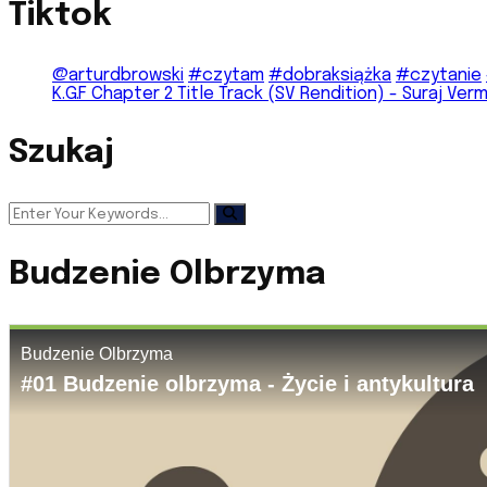
Tiktok
@arturdbrowski
#czytam
#dobraksiążka
#czytanie
K.G.F Chapter 2 Title Track (SV Rendition) - Suraj Ver
Szukaj
Budzenie Olbrzyma