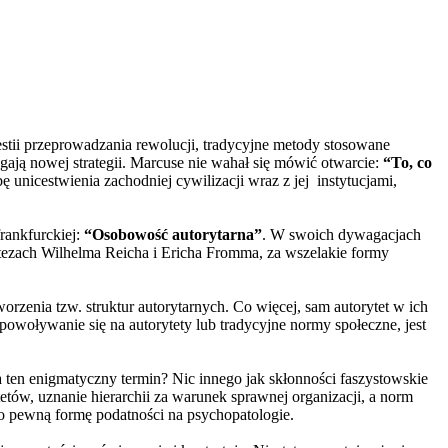
stii przeprowadzania rewolucji, tradycyjne metody stosowane
gają nowej strategii. Marcuse nie wahał się mówić otwarcie:
“To, co
ę unicestwienia zachodniej cywilizacji wraz z jej instytucjami,
rankfurckiej:
“Osobowość autorytarna”
. W swoich dywagacjach
 tezach Wilhelma Reicha i Ericha Fromma, za wszelakie formy
orzenia tzw. struktur autorytarnych. Co więcej, sam autorytet w ich
owoływanie się na autorytety lub tradycyjne normy społeczne, jest
 ten enigmatyczny termin? Nic innego jak skłonności faszystowskie
etów, uznanie hierarchii za warunek sprawnej organizacji, a norm
ko pewną formę podatności na psychopatologie.