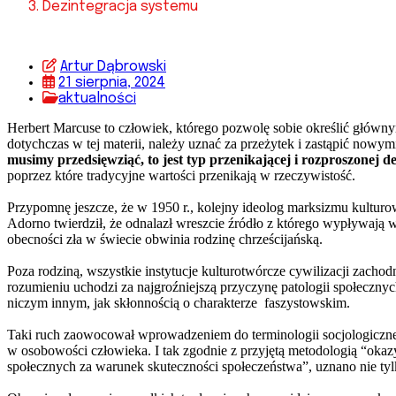
Dezintegracja systemu
Artur Dąbrowski
21 sierpnia, 2024
aktualności
Herbert Marcuse to człowiek, którego pozwolę sobie określić główny
dotychczas w tej materii, należy uznać za przeżytek i zastąpić now
musimy przedsięwziąć, to jest typ przenikającej i rozproszonej d
poprzez które tradycyjne wartości przenikają w rzeczywistość.
Przypomnę jeszcze, że w 1950 r., kolejny ideolog marksizmu kultur
Adorno twierdził, że odnalazł wreszcie źródło z którego wypływają 
obecności zła w świecie obwinia rodzinę chrześcijańską.
Poza rodziną, wszystkie instytucje kulturotwórcze cywilizacji zacho
rozumieniu uchodzi za najgroźniejszą przyczynę patologii społeczny
niczym innym, jak skłonnością o charakterze faszystowskim.
Taki ruch zaowocował wprowadzeniem do terminologii socjologicznej
w osobowości człowieka. I tak zgodnie z przyjętą metodologią “okazy
społecznych za warunek skuteczności społeczeństwa”, uznano nie tyl