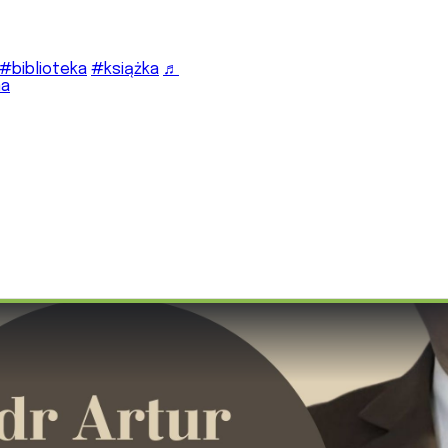
#biblioteka
#książka
♬
ma