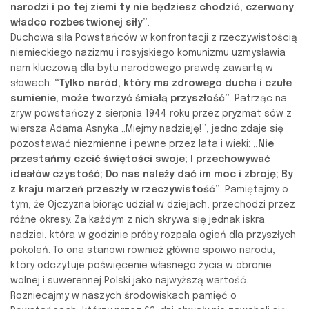
narodzi i po tej ziemi ty nie będziesz chodzić, czerwony
władco rozbestwionej siły”
.
Duchowa siła Powstańców w konfrontacji z rzeczywistością
niemieckiego nazizmu i rosyjskiego komunizmu uzmysławia
nam kluczową dla bytu narodowego prawdę zawartą w
słowach:
“Tylko naród, który ma zdrowego ducha i czułe
sumienie, może tworzyć śmiałą przyszłość”
. Patrząc na
zryw powstańczy z sierpnia 1944 roku przez pryzmat sów z
wiersza Adama Asnyka „Miejmy nadzieję!”, jedno zdaje się
pozostawać niezmienne i pewne przez lata i wieki:
„Nie
przestańmy czcić świętości swoje; I przechowywać
ideałów czystość; Do nas należy dać im moc i zbroję; By
z kraju marzeń przeszły w rzeczywistość”
. Pamiętajmy o
tym, że Ojczyzna biorąc udział w dziejach, przechodzi przez
różne okresy. Za każdym z nich skrywa się jednak iskra
nadziei, która w godzinie próby rozpala ogień dla przyszłych
pokoleń. To ona stanowi również główne spoiwo narodu,
który odczytuje poświęcenie własnego życia w obronie
wolnej i suwerennej Polski jako najwyższą wartość.
Rozniecajmy w naszych środowiskach pamięć o