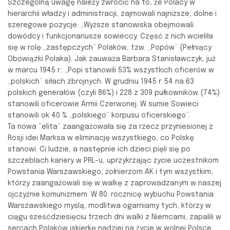
Szczególną uwagę należy zwrócić na to, że Polacy w
hierarchii władzy i administracji, zajmowali najniższe, dolne i
szeregowe pozycje. „Wyższe stanowiska obejmowali
dowódcy i funkcjonariusze sowieccy. Część z nich wcieliła
się w rolę „zastępczych” Polaków, tzw. „Popów” (Pełniący
Obowiązki Polaka). Jak zauważa Barbara Stanisławczyk, już
w marcu 1945 r.: „Popi stanowili 53% wszystkich oficerów w
„polskich” siłach zbrojnych. W grudniu 1945 r. 54 na 63
polskich generałów (czyli 86%) i 228 z 309 pułkowników (74%)
stanowili oficerowie Armii Czerwonej. W sumie Sowieci
stanowili ok 40 % „polskiego” korpusu oficerskiego”.
Ta nowa “elita” zaangażowała się za rzecz przyniesionej z
Rosji idei Marksa w eliminację wszystkiego, co Polskę
stanowi. Ci ludzie, a następnie ich dzieci pięli się po
szczeblach kariery w PRL-u, uprzykrzając życie uczestnikom
Powstania Warszawskiego, żołnierzom AK i tym wszystkim,
którzy zaangażowali się w walkę z zaprowadzanym w naszej
ojczyźnie komunizmem. W 80. rocznicę wybuchu Powstania
Warszawskiego myślą, modlitwa ogarniamy tych, którzy w
ciągu sześćdziesięciu trzech dni walki z Niemcami, zapalili w
sercach Polaków iskierkę nadziei na życie w wolnej Polsce.