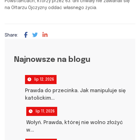
Powstańcach, którzy przez 63. dni chwały nie zawahali się
na Ołtarzu Ojczyzny oddać własnego życia.
Share:
Najnowsze na blogu
lip 12, 2026
Prawda do przecinka. Jak manipuluje się
katolickim...
lip 11, 2026
Wołyń. Prawda, której nie wolno złożyć
w...