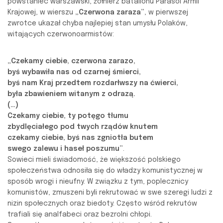
powstaniec warszawski, żołnierz batalionu Parasol Armii
Krajowej, w wierszu
„Czerwona zaraza”
, w pierwszej
zwrotce ukazał chyba najlepiej stan umysłu Polaków,
witających czerwonoarmistów:
„Czekamy ciebie, czerwona zarazo,
byś wybawiła nas od czarnej śmierci,
byś nam Kraj przedtem rozdarłwszy na ćwierci,
była zbawieniem witanym z odrazą.
(…)
Czekamy ciebie, ty potęgo tłumu
zbydlęciałego pod twych rządów knutem
czekamy ciebie, byś nas zgniotła butem
swego zalewu i haseł poszumu”
.
Sowieci mieli świadomość, że większość polskiego
społeczeństwa odnosiła się do władzy komunistycznej w
sposób wrogi i nieufny. W związku z tym, poplecznicy
komunistów, zmuszeni byli rekrutować w swe szeregi ludzi z
nizin społecznych oraz biedoty. Często wśród rekrutów
trafiali się analfabeci oraz bezrolni chłopi.