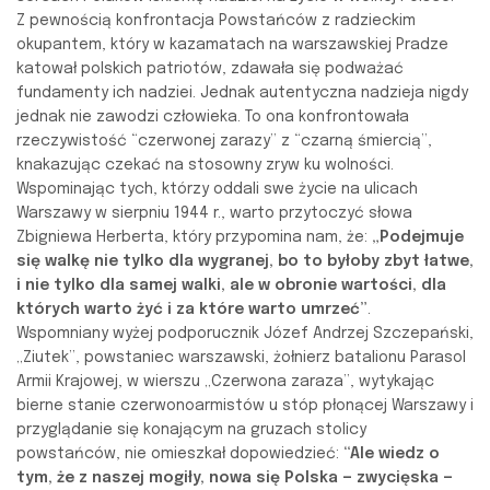
Z pewnością konfrontacja Powstańców z radzieckim
okupantem, który w kazamatach na warszawskiej Pradze
katował polskich patriotów, zdawała się podważać
fundamenty ich nadziei. Jednak autentyczna nadzieja nigdy
jednak nie zawodzi człowieka. To ona konfrontowała
rzeczywistość “czerwonej zarazy” z “czarną śmiercią”,
knakazując czekać na stosowny zryw ku wolności.
Wspominając tych, którzy oddali swe życie na ulicach
Warszawy w sierpniu 1944 r., warto przytoczyć słowa
Zbigniewa Herberta, który przypomina nam, że:
„Podejmuje
się walkę nie tylko dla wygranej, bo to byłoby zbyt łatwe,
i nie tylko dla samej walki, ale w obronie wartości, dla
których warto żyć i za które warto umrzeć”
.
Wspomniany wyżej podporucznik Józef Andrzej Szczepański,
„Ziutek”, powstaniec warszawski, żołnierz batalionu Parasol
Armii Krajowej, w wierszu „Czerwona zaraza”, wytykając
bierne stanie czerwonoarmistów u stóp płonącej Warszawy i
przyglądanie się konającym na gruzach stolicy
powstańców, nie omieszkał dopowiedzieć:
“Ale wiedz o
tym, że z naszej mogiły, nowa się Polska — zwycięska —