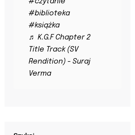
#czytanie
#biblioteka
#książka
♬ K.G.F Chapter 2
Title Track (SV
Rendition) - Suraj
Verma