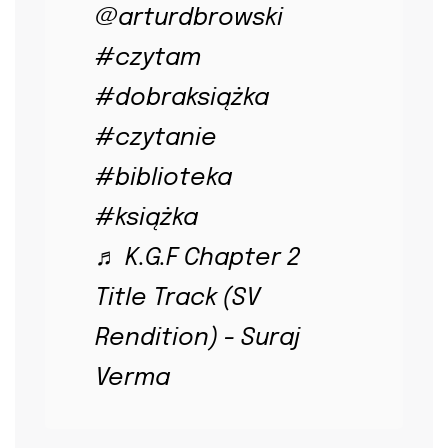
@arturdbrowski
#czytam
#dobraksiążka
#czytanie
#biblioteka
#książka
♬ K.G.F Chapter 2
Title Track (SV
Rendition) - Suraj
Verma