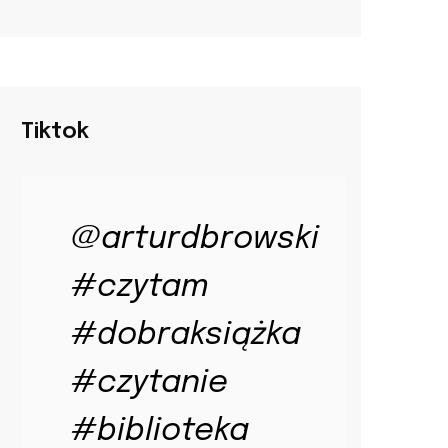
Tiktok
@arturdbrowski
#czytam
#dobraksiążka
#czytanie
#biblioteka