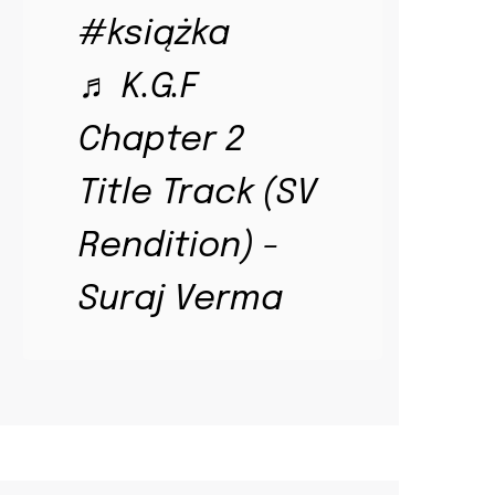
#książka
♬ K.G.F
Chapter 2
Title Track (SV
Rendition) -
Suraj Verma