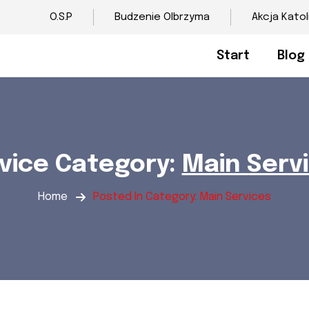
O.S.P
Budzenie Olbrzyma
Akcja Katol
Start
Blog
vice Category:
Main Serv
Home
Posted In Category: Main Services