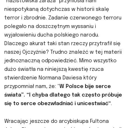
“nazistowska zaraza” przyniosła nam
niespotykaną dotychczas w historii skalę
terror i zbrodnie. Zadanie czerwonego terroru
polegało na doszczętnym wyssaniu i
wyjałowieniu ducha polskiego narodu.
Dlaczego akurat taki stan rzeczy przytrafił się
naszej Ojczyźnie? Trudno znaleźć w tej materii
jednoznaczną odpowiedzieć. Mimo wszystko
dużo światła na niniejszą kwestię rzuca
stwierdzenie Normana Daviesa który
przypomniał nam, że: “
W Polsce bije serce
świata”. “I chyba dlatego tak często próbuje
się to serce obezwładniać i unicestwiać“
.
Wracając jeszcze do arcybiskupa Fultona