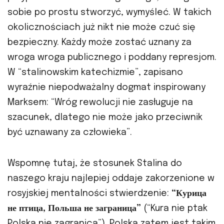
sobie po prostu stworzyć, wymyśleć. W takich
okolicznościach już nikt nie może czuć się
bezpieczny. Każdy może zostać uznany za
wroga wroga publicznego i poddany represjom.
W “stalinowskim katechizmie”, zapisano
wyraźnie niepodważalny dogmat inspirowany
Marksem: “Wróg rewolucji nie zasługuje na
szacunek, dlatego nie może jako przeciwnik
być uznawany za człowieka”.
Wspomnę tutaj, że stosunek Stalina do
naszego kraju najlepiej oddaje zakorzenione w
rosyjskiej mentalności stwierdzenie:
“Курица
не птица, Польша не заграница”
(“Kura nie ptak
Polska nie zagranica”). Polska zatem jest takim