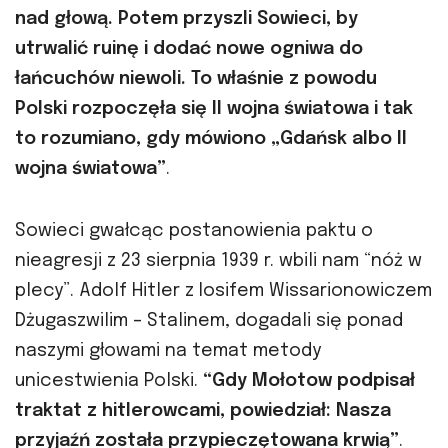
nad głową. Potem przyszli Sowieci, by
utrwalić ruinę i dodać nowe ogniwa do
łańcuchów niewoli. To właśnie z powodu
Polski rozpoczęła się II wojna światowa i tak
to rozumiano, gdy mówiono „Gdańsk albo II
wojna światowa”
.
Sowieci gwałcąc postanowienia paktu o
nieagresji z 23 sierpnia 1939 r. wbili nam “nóż w
plecy”. Adolf Hitler z Iosifem Wissarionowiczem
Dżugaszwilim – Stalinem, dogadali się ponad
naszymi głowami na temat metody
unicestwienia Polski.
“Gdy Mołotow podpisał
traktat z hitlerowcami, powiedział: Nasza
przyjaźń została przypieczętowana krwią”
.