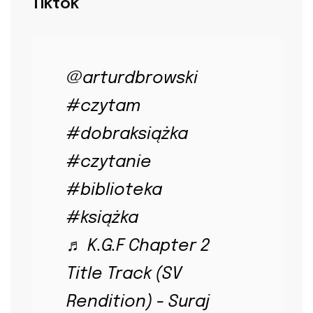
Tiktok
@arturdbrowski
#czytam
#dobraksiążka
#czytanie
#biblioteka
#książka
♬ K.G.F Chapter 2
Title Track (SV
Rendition) - Suraj